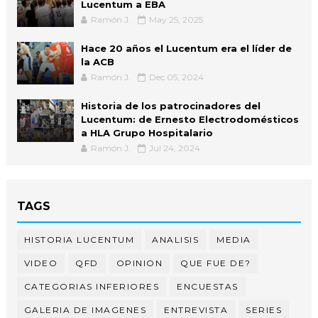
Lucentum a EBA
Ramón J.
May 25, 2025
Hace 20 años el Lucentum era el líder de
la ACB
Ramón J.
Dec 05, 2024
Historia de los patrocinadores del
Lucentum: de Ernesto Electrodomésticos
a HLA Grupo Hospitalario
Ramón J.
Jul 24, 2024
TAGS
HISTORIA LUCENTUM
ANALISIS
MEDIA
VIDEO
QFD
OPINION
QUE FUE DE?
CATEGORIAS INFERIORES
ENCUESTAS
GALERIA DE IMAGENES
ENTREVISTA
SERIES