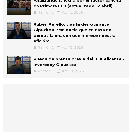
Analizando la lucha por el factor cancha
en Primera FEB (actualizado 12 abril)
Ramón J.
Apr 15, 2026
Rubén Perelló, tras la derrota ante
Gipuzkoa: "Me duele que en casa no
demos la imagen que merece nuestra
afición"
Ramón J.
Apr 12, 2026
Rueda de prensa previa del HLA Alicante -
Inveready Gipuzkoa
Ramón J.
Apr 10, 2026