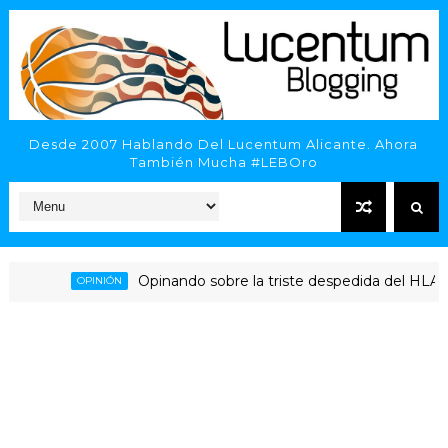
Desde 2007 Hablando Del Lucentum Alicante. Ahora
También Mucha #LEBOro
Opinando sobre la triste despedida del HLA Alicante 
OPINIÓN