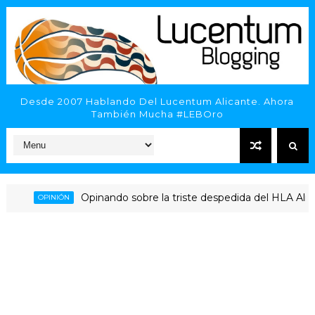
Desde 2007 Hablando Del Lucentum Alicante. Ahora
También Mucha #LEBOro
Opinando sobre la triste despedida del HLA Alicant
OPINIÓN