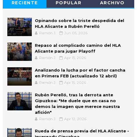
RECIENTE
POPULAR
ARCHIVO
Opinando sobre la triste despedida del
HLA Alicante a Rubén Perelló
Ramón J.
Jun 05, 2026
Repaso al complicado camino del HLA
Alicante para jugar Playoff
Ramón J.
Apr 15, 2026
Analizando la lucha por el factor cancha
en Primera FEB (actualizado 12 abril)
Ramón J.
Apr 15, 2026
Rubén Perelló, tras la derrota ante
Gipuzkoa: "Me duele que en casa no
demos la imagen que merece nuestra
afición"
Ramón J.
Apr 12, 2026
Rueda de prensa previa del HLA Alicante -
Inveready Gipuzkoa