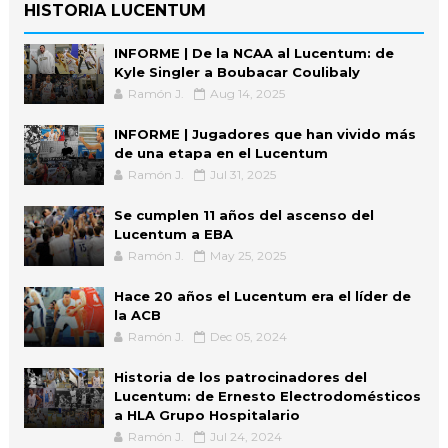
HISTORIA LUCENTUM
INFORME | De la NCAA al Lucentum: de
Kyle Singler a Boubacar Coulibaly
Ramón J.
Aug 14, 2025
INFORME | Jugadores que han vivido más
de una etapa en el Lucentum
Ramón J.
Jul 31, 2025
Se cumplen 11 años del ascenso del
Lucentum a EBA
Ramón J.
May 25, 2025
Hace 20 años el Lucentum era el líder de
la ACB
Ramón J.
Dec 05, 2024
Historia de los patrocinadores del
Lucentum: de Ernesto Electrodomésticos
a HLA Grupo Hospitalario
Ramón J.
Jul 24, 2024