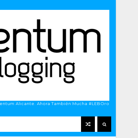
entum Alicante. Ahora También Mucha #LEBOro