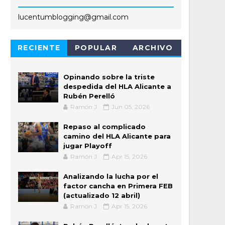
lucentumblogging@gmail.com
RECIENTE
POPULAR
ARCHIVO
Opinando sobre la triste
despedida del HLA Alicante a
Rubén Perelló
Ramón J.
Jun 05, 2026
Repaso al complicado
camino del HLA Alicante para
jugar Playoff
Ramón J.
Apr 15, 2026
Analizando la lucha por el
factor cancha en Primera FEB
(actualizado 12 abril)
Ramón J.
Apr 15, 2026