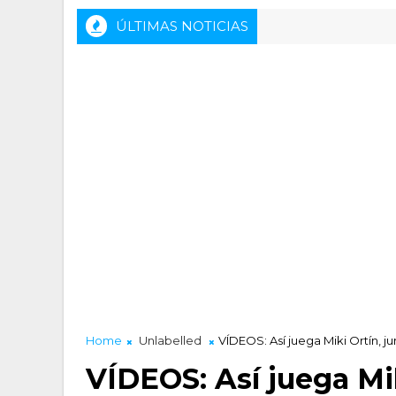
ÚLTIMAS NOTICIAS
rensa previa del HLA Alicante - Inveready Gipuzkoa
Home
Unlabelled
VÍDEOS: Así juega Miki Ortín, 
VÍDEOS: Así juega Mik