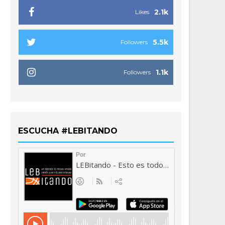
2.1k
Likes
5.5k
Followers
1.1k
Followers
ESCUCHA #LEBITANDO