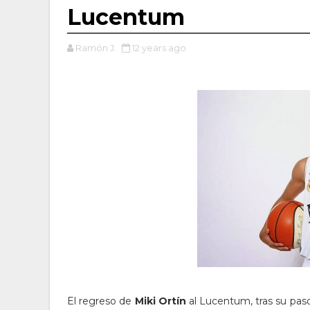
Lucentum
Ramón J.
12 years ago
El regreso de
Miki Ortín
al Lucentum, tras su paso