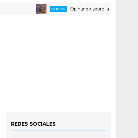
Opinando sobre la triste despedida de
OPINIÓN
REDES SOCIALES