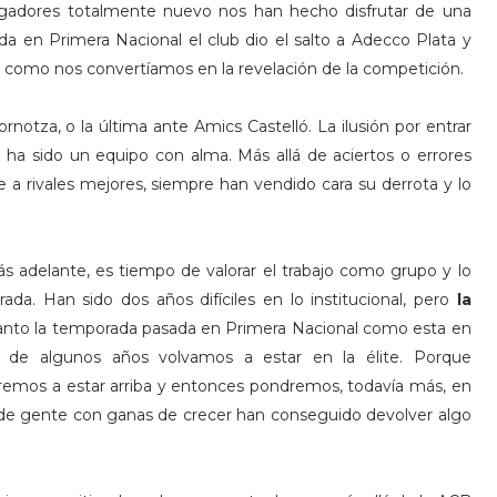
gadores totalmente nuevo nos han hecho disfrutar de una
a en Primera Nacional el club dio el salto a Adecco Plata y
 como nos convertíamos en la revelación de la competición.
notza, o la última ante Amics Castelló. La ilusión por entrar
 ha sido un equipo con alma. Más allá de aciertos o errores
te a rivales mejores, siempre han vendido cara su derrota y lo
ás adelante, es tiempo de valorar el trabajo como grupo y lo
da. Han sido dos años difíciles en lo institucional, pero
la
Tanto la temporada pasada en Primera Nacional como esta en
 de algunos años volvamos a estar en la élite. Porque
veremos a estar arriba y entonces pondremos, todavía más, en
os de gente con ganas de crecer han conseguido devolver algo