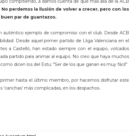
uipo compitiendo, a darnos cuenta de que más allá de la ACB
.
No perdemos la ilusión de volver a crecer, pero con los
n buen par de guantazos.
un auténtico ejemplo de compromiso con el club. Desde ACB
ilidad. Desde aquel primer partido de Lliga Valenciana en el
rtes a Castelló, han estado siempre con el equipo, volcados
n cada partido para animar al equipo. No creo que haya muchos
como dicen los del Estu: "Ser de los que ganan es muy fácil"
 primer hasta el último miembro, por hacernos disfrutar este
tras 'canchas' más complicadas, en los despachos.