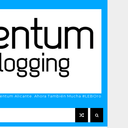
entum Alicante. Ahora También Mucha #LEBOro