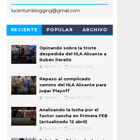
lucentumblogging@gmail.com
RECIENTE
POPULAR
ARCHIVO
Opinando sobre la triste
despedida del HLA Alicante a
Rubén Perelló
Ramón J.
Jun 05, 2026
Repaso al complicado
camino del HLA Alicante para
jugar Playoff
Ramón J.
Apr 15, 2026
Analizando la lucha por el
factor cancha en Primera FEB
(actualizado 12 abril)
Ramón J.
Apr 15, 2026