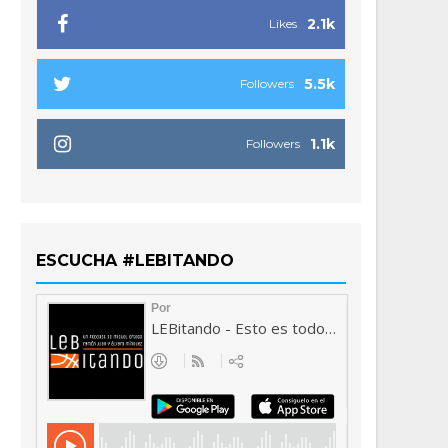
2.1k
Likes
5.5k
Followers
1.1k
Followers
ESCUCHA #LEBITANDO