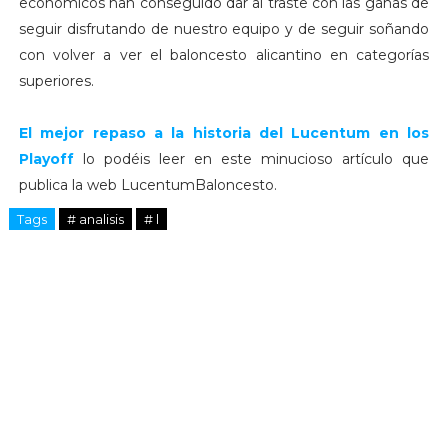
económicos han conseguido dar al traste con las ganas de
seguir disfrutando de nuestro equipo y de seguir soñando
con volver a ver el baloncesto alicantino en categorías
superiores.
El mejor repaso a la historia del Lucentum en los
Playoff
lo podéis leer en este minucioso artículo que
publica la web LucentumBaloncesto.
Tags
# analisis
# l