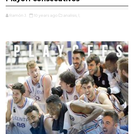
Ramón J.
10 years ago
analisis,
l,