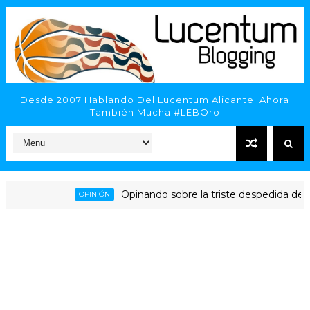
Desde 2007 Hablando Del Lucentum Alicante. Ahora
También Mucha #LEBOro
Opinando sobre la triste despedida del HLA A
OPINIÓN
icante - Inveready Gipuzkoa