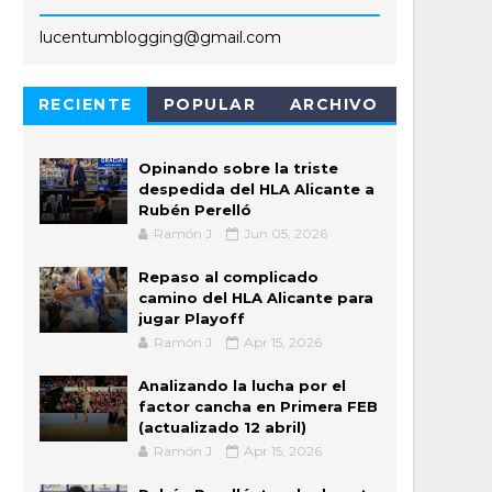
lucentumblogging@gmail.com
RECIENTE
POPULAR
ARCHIVO
Opinando sobre la triste
despedida del HLA Alicante a
Rubén Perelló
Ramón J.
Jun 05, 2026
Repaso al complicado
camino del HLA Alicante para
jugar Playoff
Ramón J.
Apr 15, 2026
Analizando la lucha por el
factor cancha en Primera FEB
(actualizado 12 abril)
Ramón J.
Apr 15, 2026