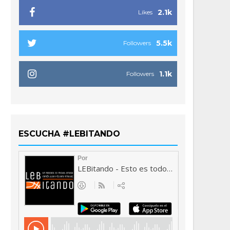
2.1k
Likes
5.5k
Followers
1.1k
Followers
ESCUCHA #LEBITANDO