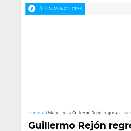
ÚLTIMAS NOTICIAS
Rueda de prensa previa del HLA Alicante - 
ACTALIDAD LUCENTUM
Home
Unlabelled
Guillermo Rejón regresa a las c
Guillermo Rejón regr