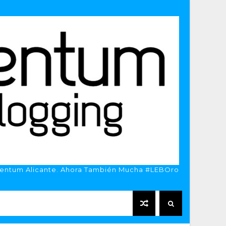
entum Alicante. Ahora También Mucha #LEBOro