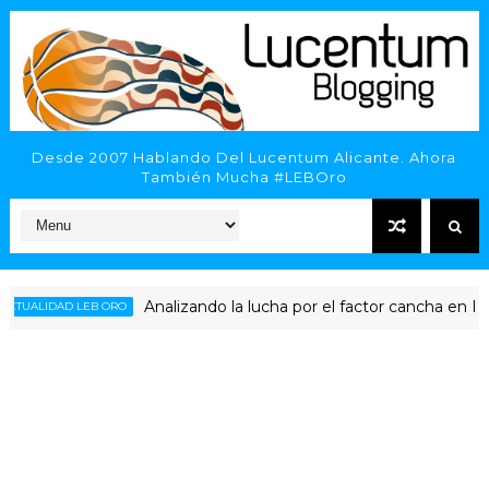
Desde 2007 Hablando Del Lucentum Alicante. Ahora
También Mucha #LEBOro
Analizando la lucha por el factor cancha en Primera 
IDAD LEB ORO