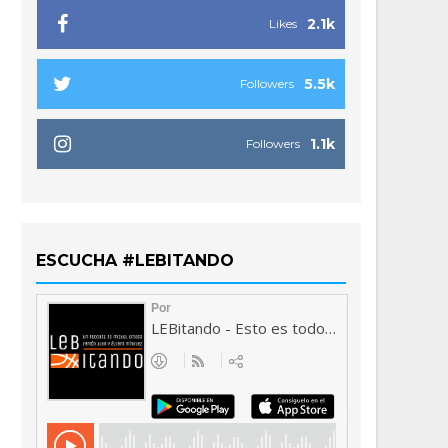
2.1k
Likes
5.5k
Followers
1.1k
Followers
ESCUCHA #LEBITANDO