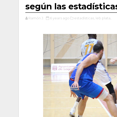
según las estadístic
Ramón J.
6 years ago
estadísticas,
leb plata,