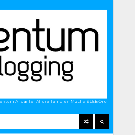
entum Alicante. Ahora También Mucha #LEBOro