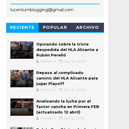
lucentumblogging@gmail.com
RECIENTE
POPULAR
ARCHIVO
Opinando sobre la triste
despedida del HLA Alicante a
Rubén Perelló
Ramón J.
Jun 05, 2026
Repaso al complicado
camino del HLA Alicante para
jugar Playoff
Ramón J.
Apr 15, 2026
Analizando la lucha por el
factor cancha en Primera FEB
(actualizado 12 abril)
Ramón J.
Apr 15, 2026