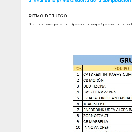
al final de la primera vuelta de la competición
.
RITMO DE JUEGO
Nº de posesiones por partido ((posesiones equipo + posesiones oponente