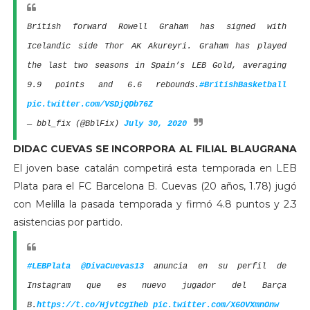
British forward Rowell Graham has signed with
Icelandic side Thor AK Akureyri. Graham has played
the last two seasons in Spain’s LEB Gold, averaging
9.9 points and 6.6 rebounds.
#BritishBasketball
pic.twitter.com/VSDjQDb76Z
— bbl_fix (@BblFix)
July 30, 2020
DIDAC CUEVAS SE INCORPORA AL FILIAL BLAUGRANA
El joven base catalán competirá esta temporada en LEB
Plata para el FC Barcelona B. Cuevas (20 años, 1.78) jugó
con Melilla la pasada temporada y firmó 4.8 puntos y 2.3
asistencias por partido.
#LEBPlata
@DivaCuevas13
anuncia en su perfil de
Instagram que es nuevo jugador del Barça
B.
https://t.co/HjvtCgIheb
pic.twitter.com/X6OVXmnOnw