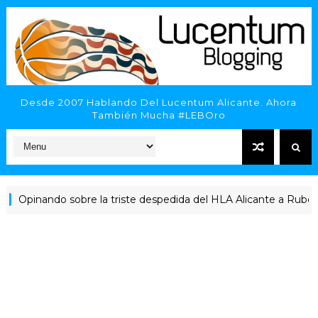
Desde 2007 Hablando Del Lucentum Alicante. Ahora
También Mucha #LEBOro
inando sobre la triste despedida del HLA Alicante a Rubén Perel