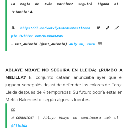
La magia de Iván Martínez seguirá ligada al
"Plantío"🎩
📝
https://t.co/vRKVfyX3Kc
#SomosTizona
💙🏀🗡
pic.twitter.com/nLMhNBwmav
— CBT_Autocid (@CBT_Autocid)
July 30, 2020
ABLAYE MBAYE NO SEGUIRÁ EN LLEIDA; ¿RUMBO A
MELILLA?
El conjunto catalán anunciaba ayer que el
jugador senegalés dejará de defender los colores de Força
Lleida después de 4 temporadas. Su futuro podría estar en
Melilla Baloncesto, según algunas fuentes.
⚠️COMUNICAT | Ablaye Mbaye no continuarà amb el
@flleida