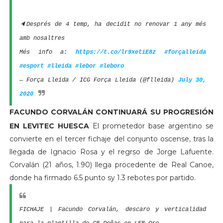
🔈Després de 4 temp, ha decidit no renovar 1 any més
amb nosaltres
Més info a:
https://t.co/lr9xetiE8z
#forçalleida
#esport
#lleida
#lebor
#leboro
— Força Lleida / ICG Força Lleida (@flleida)
July 30,
2020
FACUNDO CORVALÁN CONTINUARÁ SU PROGRESIÓN
EN LEVITEC HUESCA
El prometedor base argentino se
convierte en el tercer fichaje del conjunto oscense, tras la
llegada de Ignacio Rosa y el regrso de Jorge Lafuente.
Corvalán (21 años, 1.90) llega procedente de Real Canoe,
donde ha firmado 6.5 punto sy 1.3 rebotes por partido.
FICHAJE | Facundo Corvalán, descaro y verticalidad