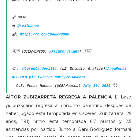
para la plantilla de CB Peñas en LEB Oro
🏀 Base
➡️
@realcanoe
📰:
https://t.co/jOAkMkB0U0
🇦🇷 ¡BIENVENIDO,
@FacuCorvalan7
! 🇦🇷
🎨:
@LorenCaudevilla
(LZ Estudio Gráfico)
#AúpaPeñas
#LEBOro
pic.twitter.com/yVz1Wh4WoD
— C.B. Peñas Huesca (@CBPHuesca)
July 30, 2020
AITOR ZUBIZARRETA REGRESA A PALENCIA
El base
guipuzkoano regresa al conjunto palentino después de
haber jugado esta temporada en Cáceres. Zubizarreta (25
años, 1.91) firmó esta temporada 6.7 puntos y 2.5
asistencias por partido. Junto a Dani Rodríguez formará