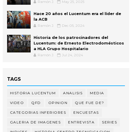
Ramón J.
May 25, 2025
Hace 20 años el Lucentum era el líder de
la ACB
Ramón J.
Dec 05, 2024
Historia de los patrocinadores del
Lucentum: de Ernesto Electrodomésticos
a HLA Grupo Hospitalario
Ramón J.
Jul 24, 2024
TAGS
HISTORIA LUCENTUM
ANALISIS
MEDIA
VIDEO
QFD
OPINION
QUE FUE DE?
CATEGORIAS INFERIORES
ENCUESTAS
GALERIA DE IMAGENES
ENTREVISTA
SERIES
INDICES
HISTORIA CENTRO TECNIFICACION