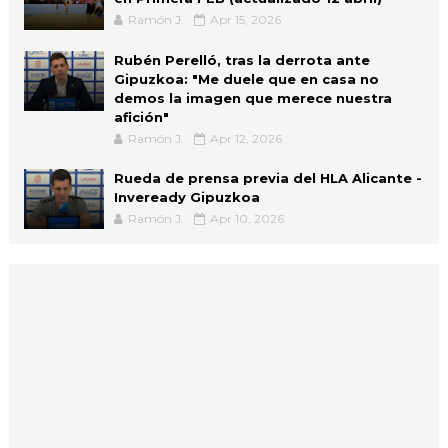
Ramón J.
Apr 15, 2026
Rubén Perelló, tras la derrota ante
Gipuzkoa: "Me duele que en casa no
demos la imagen que merece nuestra
afición"
Ramón J.
Apr 12, 2026
Rueda de prensa previa del HLA Alicante -
Inveready Gipuzkoa
Ramón J.
Apr 10, 2026