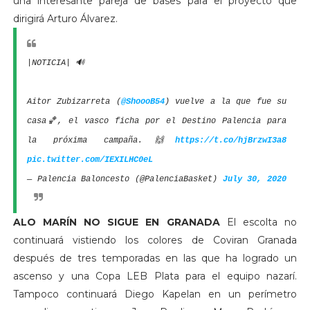
una interesante pareja de bases para el proyecto que
dirigirá Arturo Álvarez.
|NOTICIA| 🔊
Aitor Zubizarreta (
@ShoooB54
) vuelve a la que fue su
casa🏀, el vasco ficha por el Destino Palencia para
la próxima campaña.🙌
https://t.co/hjBrzwI3a8
pic.twitter.com/IEXILHC0eL
— Palencia Baloncesto (@PalenciaBasket)
July 30, 2020
ALO MARÍN NO SIGUE EN GRANADA
El escolta no
continuará vistiendo los colores de Coviran Granada
después de tres temporadas en las que ha logrado un
ascenso y una Copa LEB Plata para el equipo nazarí.
Tampoco continuará Diego Kapelan en un perímetro