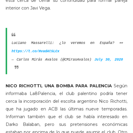
está cerca de cerrar su continuidad para formar pareja
interior con Javi Vega.
Luciano Massarelli: ¿lo veremos en España? 👀
https://t.co/HvadAt5LCx
— Carlos Mirás Avalos (@CMirasAvalos)
July 30, 2020
NICO RICHOTTI, UNA BOMBA PARA PALENCIA
Según
informaba La8Palencia, el club palentino podría tener
cerca la incorporación del escolta argentino Nico Richotti,
que ha jugado en ACB las últimas nueve temporadas.
Informan también que el club se había interesado en
Darko Balaban, pero sus pretensiones económicas
estaban por encima de lo que puede asumir el club. Otro