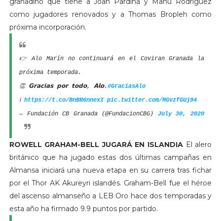
granadino que tiene a Joan Pardina y Manu Rodríguez
como jugadores renovados y a Thomas Bropleh como
próxima incorporación.
👉 Alo Marín no continuará en el Coviran Granada la
próxima temporada.
👏 𝗚𝗿𝗮𝗰𝗶𝗮𝘀 𝗽𝗼𝗿 𝘁𝗼𝗱𝗼, 𝗔𝗹𝗼.
#GraciasAlo
ℹ️
https://t.co/BnBR6nnexI
pic.twitter.com/MGvzfGUj94
— Fundación CB Granada (@FundacionCBG)
July 30, 2020
ROWELL GRAHAM-BELL JUGARÁ EN ISLANDIA
El alero
británico que ha jugado estas dos últimas campañas en
Almansa iniciará una nueva etapa en su carrera tras fichar
por el Thor AK Akureyri islandés. Graham-Bell fue el héroe
del ascenso almanseño a LEB Oro hace dos temporadas y
esta año ha firmado 9.9 puntos por partido.