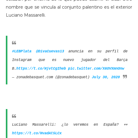
nombre que se vincula al conjunto palentino es el exterior
Luciano Massarelli.
#LEBPlata
@DivaCuevas13
anuncia en su perfil de
Instagram que es nuevo jugador del Barça
B.
https://t.co/HjvtCgIheb
pic.twitter.com/X6OVXmnOnw
— zonadebasquet.com (@zonadebasquet)
July 30, 2020
Luciano Massarelli: ¿lo veremos en España? 👀
https://t.co/HvadAt5LCx