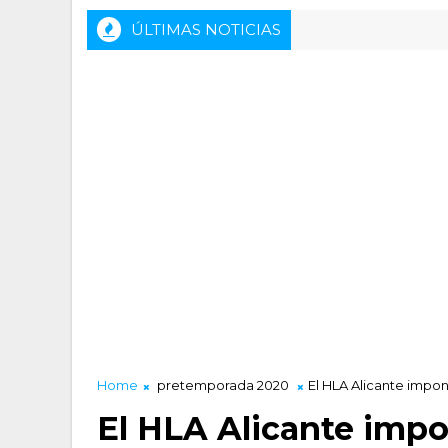
ÚLTIMAS NOTICIAS
Rueda de prensa previa del HLA Alicante - Invere
DAD LUCENTUM
Home
pretemporada 2020
El HLA Alicante impone
El HLA Alicante impon