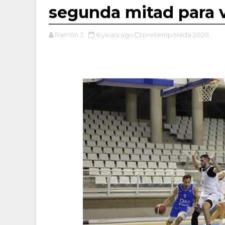
segunda mitad para ve
Ramón J.
6 years ago
pretemporada 2020,