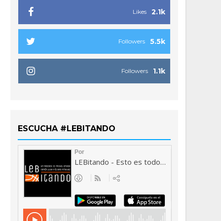
2.1k
Likes
5.5k
Followers
1.1k
Followers
ESCUCHA #LEBITANDO