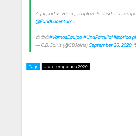
Aquí podéis ver el ¡¡¡ triplazo !!! desde su cam
@FundLucentum
...
😍😍😍
#VamosEquipo
#UnaFamiliaHistórica
p
— C.B. Jairis (@CBJairis)
September 26, 2020
Tags
# pretemporada 2020