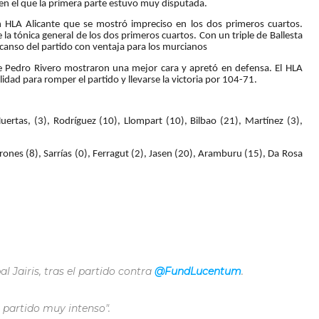
en el que la primera parte estuvo muy disputada.
n HLA Alicante que se mostró impreciso en los dos primeros cuartos.
a tónica general de los dos primeros cuartos. Con un triple de Ballesta
scanso del partido con ventaja para los murcianos
e Pedro Rivero mostraron una mejor cara y apretó en defensa. El HLA
dad para romper el partido y llevarse la victoria por 104-71.
Huertas, (3), Rodríguez (10), Llompart (10), Bilbao (21), Martínez (3),
rrones (8), Sarrías (0), Ferragut (2), Jasen (20), Aramburu (15), Da Rosa
l Jairis, tras el partido contra
@FundLucentum
.
 partido muy intenso".