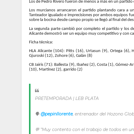
Los de Pedro Rivero fueron de menos a más en un partido 
Los murcianos arrancaron el partido plantando cara a u
Tanteador igualado e imprecisiones por ambos equipos fue l
sobre la bocina desde campo propio se llegó al final del de
La segunda parte cambió por completo el partido y los d
Alicante demostró ser un equipo muy competitivo y con cali
Ficha técnica:
HLA Alicante (104): Pitts (16), Urtasun (9), Ortega (6), 
Gjuroski (12), Zohore (6), Galán (8)
CB Jairis (71): Ballesta (9), Ibañez (2), Costa (1), Gómez-A
(10), Martínez (2), garrido (2)
PRETEMPORADA | LEB PLATA
🗣️
@pepinllorente
, entrenador del Hozono Globa
💬 "Muy contento con el trabajo de todos en un