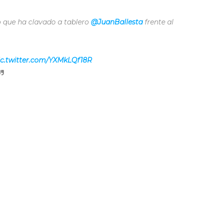
po que ha clavado a tablero
@JuanBallesta
frente al
ic.twitter.com/YXMkLQf18R