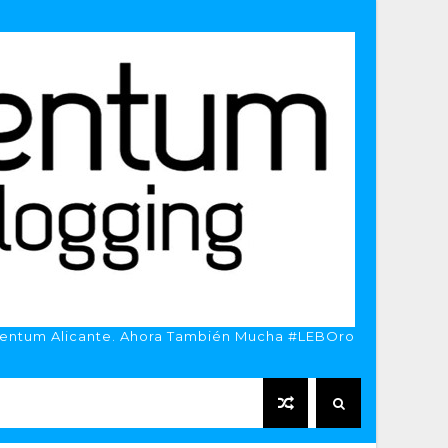
entum Alicante. Ahora También Mucha #LEBOro