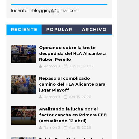
lucentumblogging@gmail.com
RECIENTE
POPULAR
ARCHIVO
Opinando sobre la triste
despedida del HLA Alicante a
Rubén Perelló
Ramón J.
Jun 05, 2026
Repaso al complicado
camino del HLA Alicante para
jugar Playoff
Ramón J.
Apr 15, 2026
Analizando la lucha por el
factor cancha en Primera FEB
(actualizado 12 abril)
Ramón J.
Apr 15, 2026