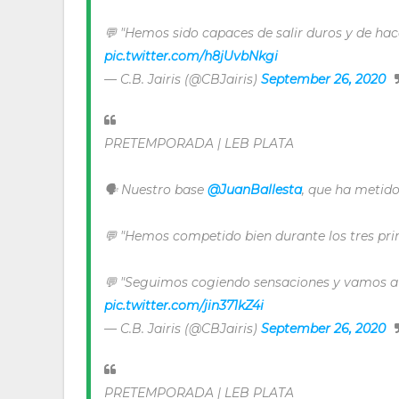
💬 "Hemos sido capaces de salir duros y de hac
pic.twitter.com/h8jUvbNkgi
— C.B. Jairis (@CBJairis)
September 26, 2020
PRETEMPORADA | LEB PLATA
🗣️ Nuestro base
@JuanBallesta
, que ha metido
💬 "Hemos competido bien durante los tres pri
💬 "Seguimos cogiendo sensaciones y vamos a p
pic.twitter.com/jin371kZ4i
— C.B. Jairis (@CBJairis)
September 26, 2020
PRETEMPORADA | LEB PLATA