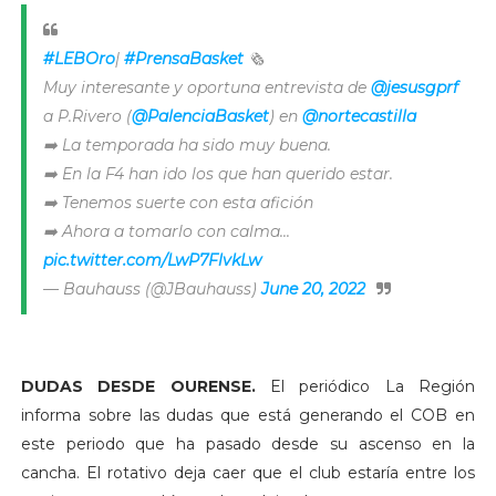
#LEBOro
|
#PrensaBasket
🗞
Muy interesante y oportuna entrevista de
@jesusgprf
a P.Rivero (
@PalenciaBasket
) en
@nortecastilla
➡️ La temporada ha sido muy buena.
➡️ En la F4 han ido los que han querido estar.
➡️ Tenemos suerte con esta afición
➡️ Ahora a tomarlo con calma...
pic.twitter.com/LwP7FlvkLw
— Bauhauss (@JBauhauss)
June 20, 2022
DUDAS DESDE OURENSE.
El periódico La Región
informa sobre las dudas que está generando el COB en
este periodo que ha pasado desde su ascenso en la
cancha. El rotativo deja caer que el club estaría entre los