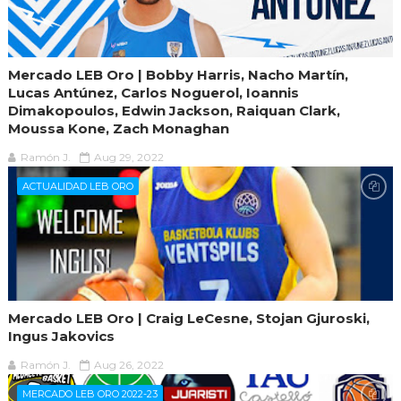
Mercado LEB Oro | Bobby Harris, Nacho Martín,
Lucas Antúnez, Carlos Noguerol, Ioannis
Dimakopoulos, Edwin Jackson, Raiquan Clark,
Moussa Kone, Zach Monaghan
Ramón J.
Aug 29, 2022
ACTUALIDAD LEB ORO
Mercado LEB Oro | Craig LeCesne, Stojan Gjuroski,
Ingus Jakovics
Ramón J.
Aug 26, 2022
MERCADO LEB ORO 2022-23