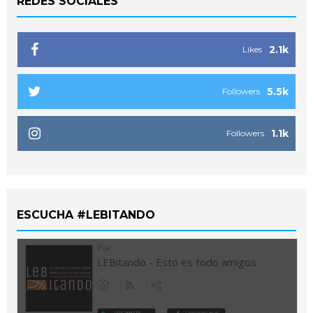
REDES SOCIALES
2.1k
Likes
5.5k
Followers
1.1k
Followers
ESCUCHA #LEBITANDO