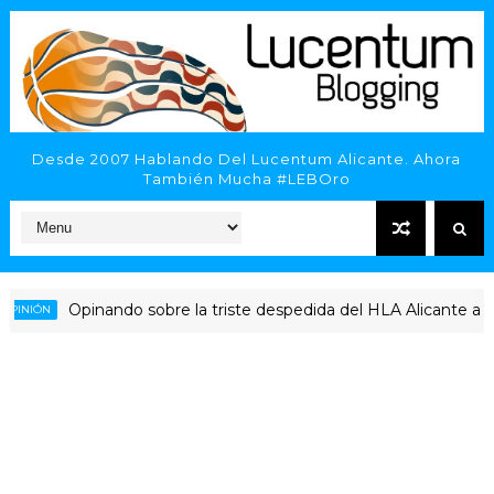
Desde 2007 Hablando Del Lucentum Alicante. Ahora
También Mucha #LEBOro
Opinando sobre la triste despedida del HLA Alicante a Rubén P