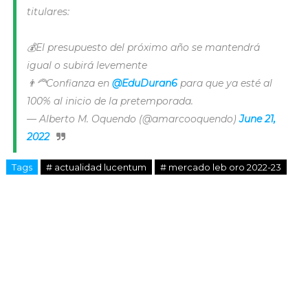
titulares:
💰El presupuesto del próximo año se mantendrá
igual o subirá levemente
👨‍🦰Confianza en
@EduDuran6
para que ya esté al
100% al inicio de la pretemporada.
— Alberto M. Oquendo (@amarcooquendo)
June 21,
2022
Tags
# actualidad lucentum
# mercado leb oro 2022-23