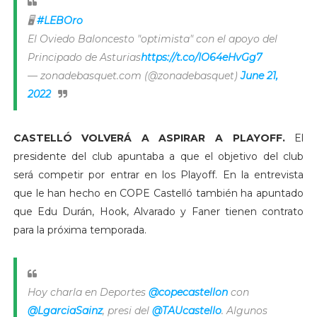
🖥️
#LEBOro
El Oviedo Baloncesto "optimista" con el apoyo del
Principado de Asturias
https://t.co/IO64eHvGg7
— zonadebasquet.com (@zonadebasquet)
June 21,
2022
CASTELLÓ VOLVERÁ A ASPIRAR A PLAYOFF.
El
presidente del club apuntaba a que el objetivo del club
será competir por entrar en los Playoff. En la entrevista
que le han hecho en COPE Castelló también ha apuntado
que Edu Durán, Hook, Alvarado y Faner tienen contrato
para la próxima temporada.
Hoy charla en Deportes
@copecastellon
con
@LgarciaSainz
, presi del
@TAUcastello
. Algunos