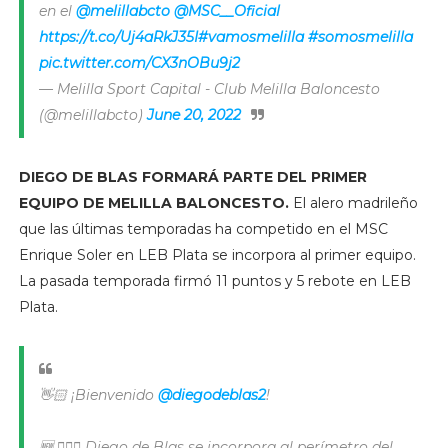
en el
@melillabcto
@MSC__Oficial
https://t.co/Uj4aRkJ35I
#vamosmelilla
#somosmelilla
pic.twitter.com/CX3nOBu9j2
— Melilla Sport Capital - Club Melilla Baloncesto
(@melillabcto)
June 20, 2022
DIEGO DE BLAS FORMARÁ PARTE DEL PRIMER
EQUIPO DE MELILLA BALONCESTO.
El alero madrileño
que las últimas temporadas ha competido en el MSC
Enrique Soler en LEB Plata se incorpora al primer equipo.
La pasada temporada firmó 11 puntos y 5 rebote en LEB
Plata.
👋🏻 ¡Bienvenido
@diegodeblas2
!
🆕 ⛹🏻‍♂️ Diego de Blas se incorpora al perímetro del