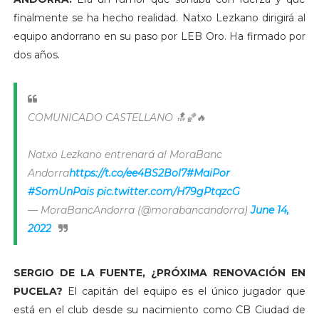
finalmente se ha hecho realidad. Natxo Lezkano dirigirá al
equipo andorrano en su paso por LEB Oro. Ha firmado por
dos años.
COMUNICADO CASTELLANO 🔝🏀🔥
Natxo Lezkano entrenará al MoraBanc
Andorra
https://t.co/ee4BS2Bol7
#MaiPor
#SomUnPais
pic.twitter.com/H79gPtqzcG
— MoraBancAndorra (@morabancandorra)
June 14,
2022
SERGIO DE LA FUENTE, ¿PRÓXIMA RENOVACIÓN EN
PUCELA?
El capitán del equipo es el único jugador que
está en el club desde su nacimiento como CB Ciudad de