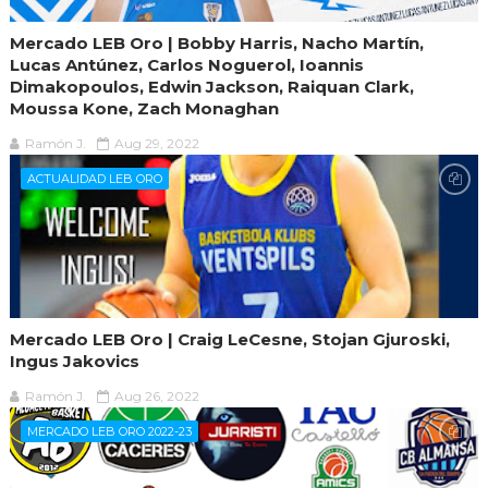
Mercado LEB Oro | Bobby Harris, Nacho Martín,
Lucas Antúnez, Carlos Noguerol, Ioannis
Dimakopoulos, Edwin Jackson, Raiquan Clark,
Moussa Kone, Zach Monaghan
Ramón J.
Aug 29, 2022
ACTUALIDAD LEB ORO
Mercado LEB Oro | Craig LeCesne, Stojan Gjuroski,
Ingus Jakovics
Ramón J.
Aug 26, 2022
MERCADO LEB ORO 2022-23