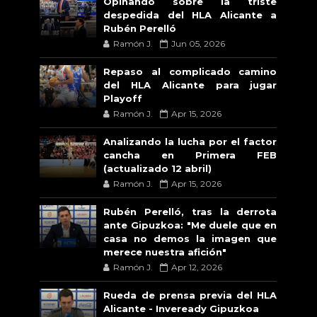
Opinando sobre la triste
despedida del HLA Alicante a
Rubén Perelló
Ramón J.
Jun 05, 2026
Repaso al complicado camino
del HLA Alicante para jugar
Playoff
Ramón J.
Apr 15, 2026
Analizando la lucha por el factor
cancha en Primera FEB
(actualizado 12 abril)
Ramón J.
Apr 15, 2026
Rubén Perelló, tras la derrota
ante Gipuzkoa: "Me duele que en
casa no demos la imagen que
merece nuestra afición"
Ramón J.
Apr 12, 2026
Rueda de prensa previa del HLA
Alicante - Inveready Gipuzkoa