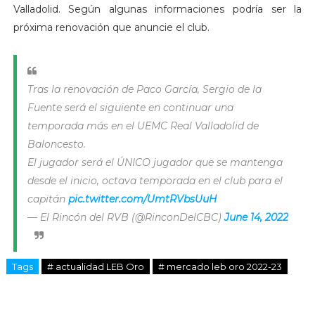
Valladolid. Según algunas informaciones podría ser la
próxima renovación que anuncie el club.
Tras la renovación de Paco García, Sergio de la
Fuente será el siguiente en continuar una
temporada más en el UEMC Real Valladolid de
Baloncesto.
El jugador será el ÚNICO jugador que se mantenga
desde el inicio, octava temporada en el club para el
capitán
pic.twitter.com/UmtRVbsUuH
— El Rincón del RVB (@RinconDelCBC)
June 14, 2022
Tags
# actualidad LEB Oro
# mercado leb oro 2022-23