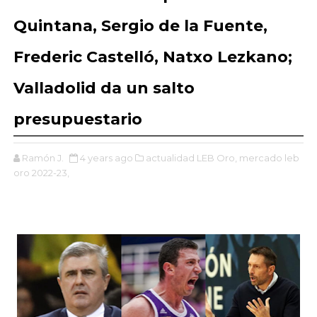
Quintana, Sergio de la Fuente,
Frederic Castelló, Natxo Lezkano;
Valladolid da un salto
presupuestario
Ramón J.
4 years ago
actualidad LEB Oro,
mercado leb
oro 2022-23,