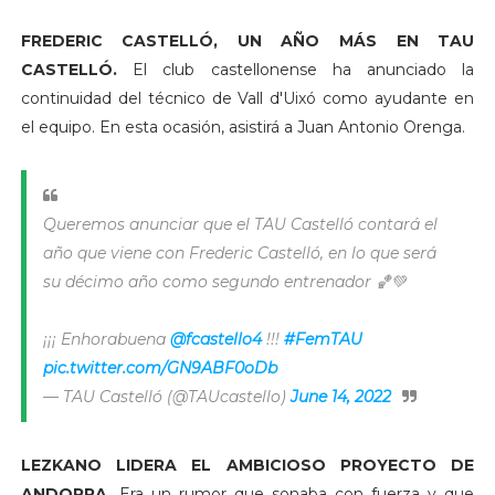
FREDERIC CASTELLÓ, UN AÑO MÁS EN TAU
CASTELLÓ.
El club castellonense ha anunciado la
continuidad del técnico de Vall d'Uixó como ayudante en
el equipo. En esta ocasión, asistirá a Juan Antonio Orenga.
Queremos anunciar que el TAU Castelló contará el
año que viene con Frederic Castelló, en lo que será
su décimo año como segundo entrenador 🏀💚
¡¡¡ Enhorabuena
@fcastello4
!!!
#FemTAU
pic.twitter.com/GN9ABF0oDb
— TAU Castelló (@TAUcastello)
June 14, 2022
LEZKANO LIDERA EL AMBICIOSO PROYECTO DE
ANDORRA.
Era un rumor que sonaba con fuerza y que