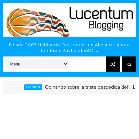
Desde 2007 Hablando Del Lucentum Alicante. Ahora
También Mucha #LEBOro
Opinando sobre la triste despedida del HLA Alican
OPINIÓN