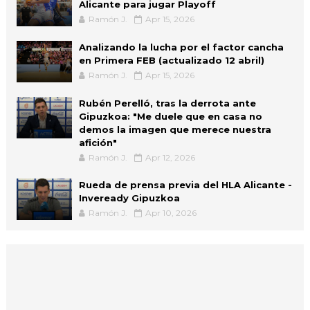
Alicante para jugar Playoff
Ramón J.
Apr 15, 2026
Analizando la lucha por el factor cancha
en Primera FEB (actualizado 12 abril)
Ramón J.
Apr 15, 2026
Rubén Perelló, tras la derrota ante
Gipuzkoa: "Me duele que en casa no
demos la imagen que merece nuestra
afición"
Ramón J.
Apr 12, 2026
Rueda de prensa previa del HLA Alicante -
Inveready Gipuzkoa
Ramón J.
Apr 10, 2026