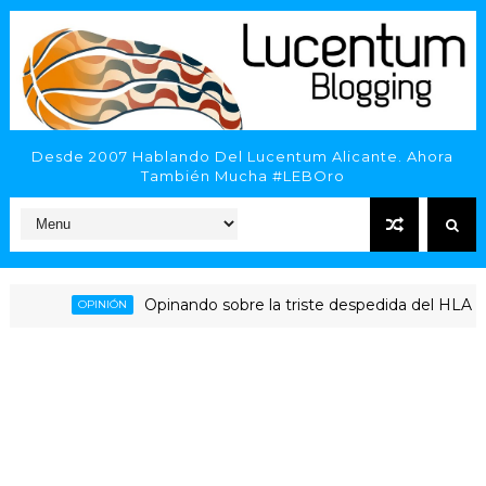
Desde 2007 Hablando Del Lucentum Alicante. Ahora
También Mucha #LEBOro
Opinando sobre la triste despedida del HLA Alicante
OPINIÓN