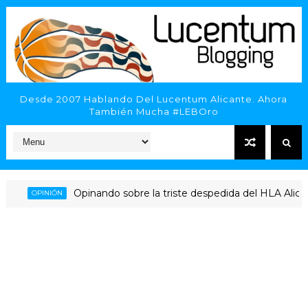
Desde 2007 Hablando Del Lucentum Alicante. Ahora
También Mucha #LEBOro
Opinando sobre la triste despedida del HLA Alicante
OPINIÓN