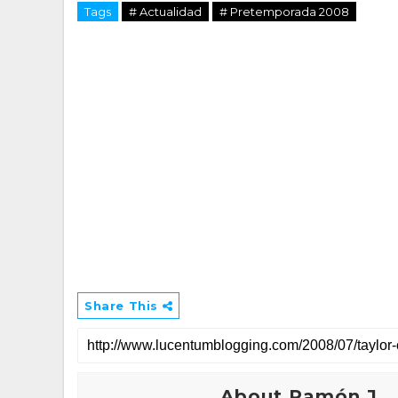
Tags
# Actualidad
# Pretemporada 2008
Share This
About Ramón J.