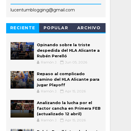
lucentumblogging@gmail.com
RECIENTE
POPULAR
ARCHIVO
Opinando sobre la triste
despedida del HLA Alicante a
Rubén Perelló
Ramón J.
Jun 05, 2026
Repaso al complicado
camino del HLA Alicante para
jugar Playoff
Ramón J.
Apr 15, 2026
Analizando la lucha por el
factor cancha en Primera FEB
(actualizado 12 abril)
Ramón J.
Apr 15, 2026