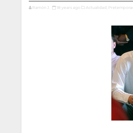
Ramón J.
18 years ago
Actualidad,
Pretempora