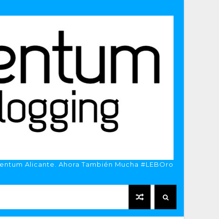
entum Alicante. Ahora También Mucha #LEBOro