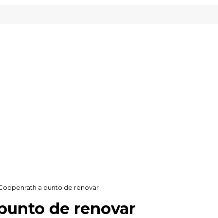
 Inveready Gipuzkoa
 Coppenrath a punto de renovar
punto de renovar