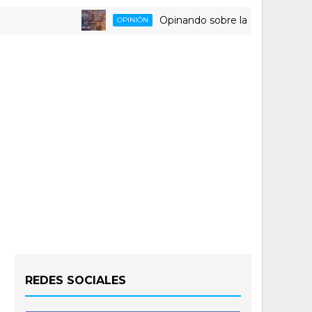
Opinando sobre la triste despedida de
OPINIÓN
REDES SOCIALES