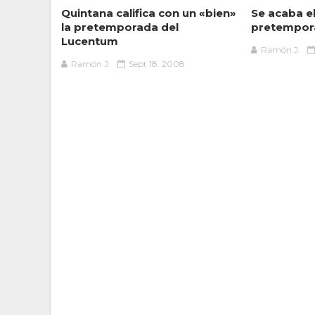
Quintana califica con un «bien»
Se acaba e
la pretemporada del
pretempor
Lucentum
Ramón J.
Ramón J.
Sept 18, 2008