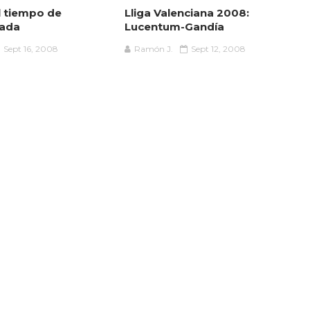
l tiempo de
Lliga Valenciana 2008:
ada
Lucentum-Gandía
Sept 16, 2008
Ramón J.
Sept 12, 2008