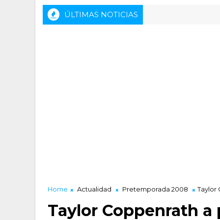
ÚLTIMAS NOTICIAS
Rueda de prensa previa del HLA Alicante -
ACTALIDAD LUCENTUM
Home
Actualidad
Pretemporada 2008
Taylor
Taylor Coppenrath a 