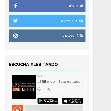
2.1k
Likes
5.5k
Followers
1.1k
Followers
ESCUCHA #LEBITANDO