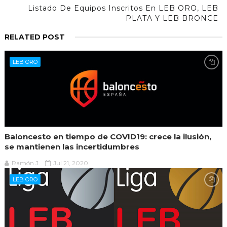
Listado De Equipos Inscritos En LEB ORO, LEB
PLATA Y LEB BRONCE
RELATED POST
LEB ORO
Baloncesto en tiempo de COVID19: crece la ilusión,
se mantienen las incertidumbres
Ramón J.
Jul 21, 2020
LEB ORO