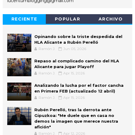
lucentumblogging@gmail.com
RECIENTE
POPULAR
ARCHIVO
Opinando sobre la triste despedida del
HLA Alicante a Rubén Perelló
Ramón J.
Jun 05, 2026
Repaso al complicado camino del HLA
Alicante para jugar Playoff
Ramón J.
Apr 15, 2026
Analizando la lucha por el factor cancha
en Primera FEB (actualizado 12 abril)
Ramón J.
Apr 15, 2026
Rubén Perelló, tras la derrota ante
Gipuzkoa: "Me duele que en casa no
demos la imagen que merece nuestra
afición"
Ramón J.
Apr 12, 2026