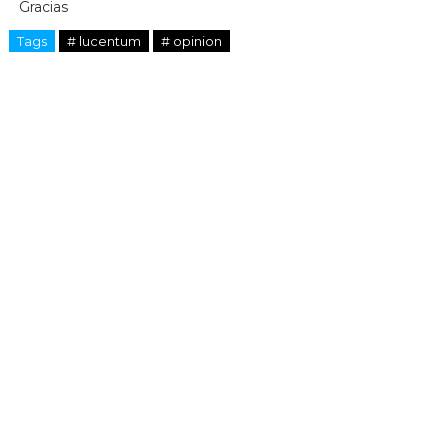
Gracias
Tags
# lucentum
# opinion