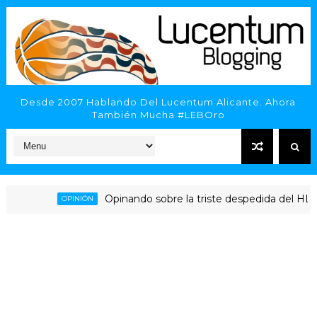
Desde 2007 Hablando Del Lucentum Alicante. Ahora
También Mucha #LEBOro
Opinando sobre la triste despedida del HLA Alican
OPINIÓN