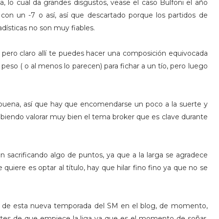
, lo cual da grandes disgustos, vease el caso Bulfoni el año
on un -7 o así, así que descartado porque los partidos de
ísticas no son muy fiables.
s?, pero claro allí te puedes hacer una composición equivocada
eso ( o al menos lo parecen) para fichar a un tío, pero luego
uena, así que hay que encomendarse un poco a la suerte y
 sabiendo valorar muy bien el tema broker que es clave durante
n sacrificando algo de puntos, ya que a la larga se agradece
uiere es optar al título, hay que hilar fino fino ya que no se
 de esta nueva temporada del SM en el blog, de momento,
tes de que empiece la liga ya que es el momento de soñar,