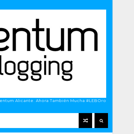
entum Alicante. Ahora También Mucha #LEBOro