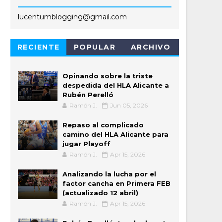
lucentumblogging@gmail.com
RECIENTE
POPULAR
ARCHIVO
Opinando sobre la triste
despedida del HLA Alicante a
Rubén Perelló
Ramón J.
Jun 05, 2026
Repaso al complicado
camino del HLA Alicante para
jugar Playoff
Ramón J.
Apr 15, 2026
Analizando la lucha por el
factor cancha en Primera FEB
(actualizado 12 abril)
Ramón J.
Apr 15, 2026