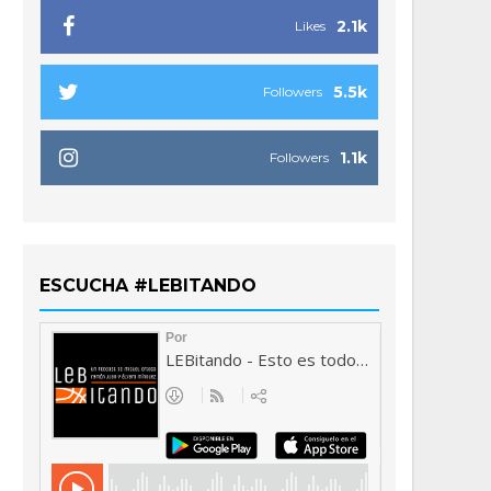
2.1k
Likes
5.5k
Followers
1.1k
Followers
ESCUCHA #LEBITANDO