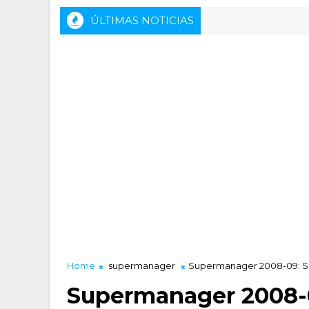
ÚLTIMAS NOTICIAS
Rueda de prensa previa del HLA Alicante - Inveread
D LUCENTUM
Home
supermanager
Supermanager 2008-09: Sep
Supermanager 2008-0