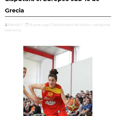
Grecia
Ramón J.
16 years ago
baloncesto alicantino,
categorias
inferiores,