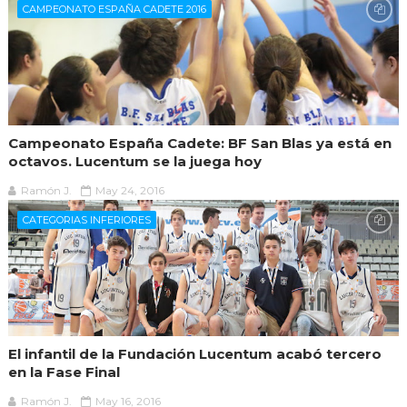
CAMPEONATO ESPAÑA CADETE 2016
Campeonato España Cadete: BF San Blas ya está en
octavos. Lucentum se la juega hoy
Ramón J.
May 24, 2016
CATEGORIAS INFERIORES
El infantil de la Fundación Lucentum acabó tercero
en la Fase Final
Ramón J.
May 16, 2016