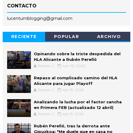
CONTACTO
lucentumblogging@gmail.com
RECIENTE
POPULAR
ARCHIVO
Opinando sobre la triste despedida del
HLA Alicante a Rubén Perelló
Ramón J.
Jun 05, 2026
Repaso al complicado camino del HLA
Alicante para jugar Playoff
Ramón J.
Apr 15, 2026
Analizando la lucha por el factor cancha
en Primera FEB (actualizado 12 abril)
Ramón J.
Apr 15, 2026
Rubén Perelló, tras la derrota ante
Gipuzkoa: "Me duele que en casa no