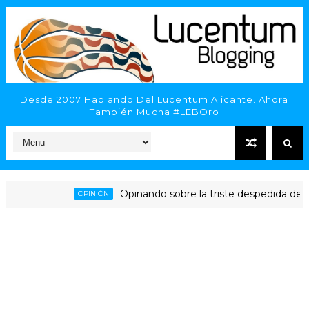
Desde 2007 Hablando Del Lucentum Alicante. Ahora
También Mucha #LEBOro
Opinando sobre la triste despedida del HLA Al
OPINIÓN