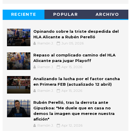
RECIENTE
POPULAR
ARCHIVO
Opinando sobre la triste despedida del
HLA Alicante a Rubén Perelló
Ramón J.
Jun 05, 2026
Repaso al complicado camino del HLA
Alicante para jugar Playoff
Ramón J.
Apr 15, 2026
Analizando la lucha por el factor cancha
en Primera FEB (actualizado 12 abril)
Ramón J.
Apr 15, 2026
Rubén Perelló, tras la derrota ante
Gipuzkoa: "Me duele que en casa no
demos la imagen que merece nuestra
afición"
Ramón J.
Apr 12, 2026