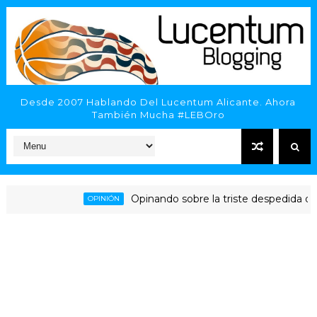
Desde 2007 Hablando Del Lucentum Alicante. Ahora
También Mucha #LEBOro
Opinando sobre la triste despedida del HLA
OPINIÓN