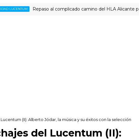
Repaso al complicado camino del HLA Alicante para jugar 
NTUM
l Lucentum (II): Alberto Jódar, la música y su éxitos con la selección
chajes del Lucentum (II):