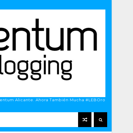
entum Alicante. Ahora También Mucha #LEBOro