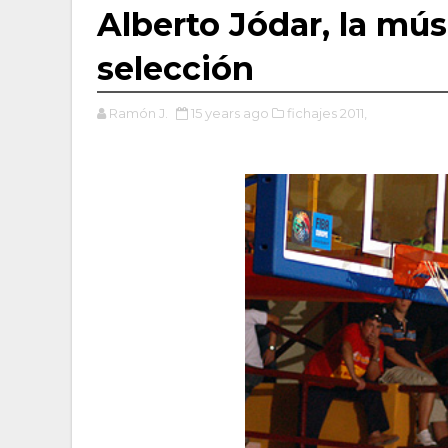
Alberto Jódar, la mús
selección
Ramón J.
15 years ago
fichajes 2011,