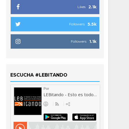
2.1k
Likes
5.5k
Followers
1.1k
Followers
ESCUCHA #LEBITANDO