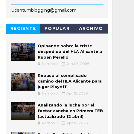
lucentumblogging@gmail.com
RECIENTE
POPULAR
ARCHIVO
Opinando sobre la triste
despedida del HLA Alicante a
Rubén Perelló
Ramón J.
Jun 05, 2026
Repaso al complicado
camino del HLA Alicante para
jugar Playoff
Ramón J.
Apr 15, 2026
Analizando la lucha por el
factor cancha en Primera FEB
(actualizado 12 abril)
Ramón J.
Apr 15, 2026