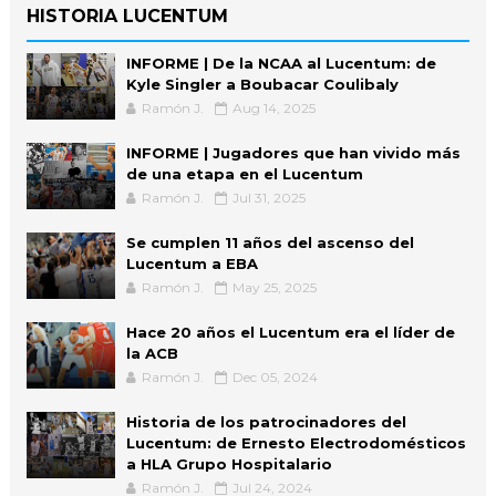
HISTORIA LUCENTUM
INFORME | De la NCAA al Lucentum: de
Kyle Singler a Boubacar Coulibaly
Ramón J.
Aug 14, 2025
INFORME | Jugadores que han vivido más
de una etapa en el Lucentum
Ramón J.
Jul 31, 2025
Se cumplen 11 años del ascenso del
Lucentum a EBA
Ramón J.
May 25, 2025
Hace 20 años el Lucentum era el líder de
la ACB
Ramón J.
Dec 05, 2024
Historia de los patrocinadores del
Lucentum: de Ernesto Electrodomésticos
a HLA Grupo Hospitalario
Ramón J.
Jul 24, 2024