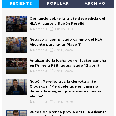
RECIENTE
POPULAR
ARCHIVO
Opinando sobre la triste despedida del
HLA Alicante a Rubén Perelló
Ramón J.
Jun 05, 2026
Repaso al complicado camino del HLA
Alicante para jugar Playoff
Ramón J.
Apr 15, 2026
Analizando la lucha por el factor cancha
en Primera FEB (actualizado 12 abril)
Ramón J.
Apr 15, 2026
Rubén Perelló, tras la derrota ante
Gipuzkoa: "Me duele que en casa no
demos la imagen que merece nuestra
afición"
Ramón J.
Apr 12, 2026
Rueda de prensa previa del HLA Alicante -