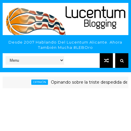
Desde 2007 Hablando Del Lucentum Alicante. Ahora
También Mucha #LEBOro
Opinando sobre la triste despedida del HLA
OPINIÓN
licante - Inveready Gipuzkoa