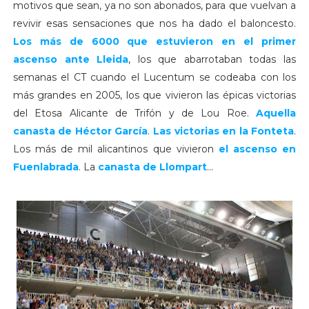
motivos que sean, ya no son abonados, para que vuelvan a
revivir esas sensaciones que nos ha dado el baloncesto.
Los más de 6000 que estuvieron en el primer
ascenso ante Lleida
, los que abarrotaban todas las
semanas el CT cuando el Lucentum se codeaba con los
más grandes en 2005, los que vivieron las épicas victorias
del Etosa Alicante de Trifón y de Lou Roe.
Aquella
canasta de Héctor García
.
Las victorias en la Fonteta
.
Los más de mil alicantinos que vivieron
el ascenso en
Fuenlabrada
. La
canasta de Llompart
...