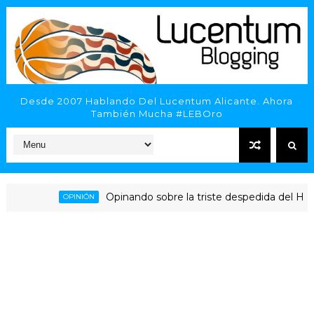
Desde 2007 Hablando Del Lucentum Alicante. Ahora
También Mucha #LEBOro
Opinando sobre la triste despedida del HLA Alic
OPINIÓN