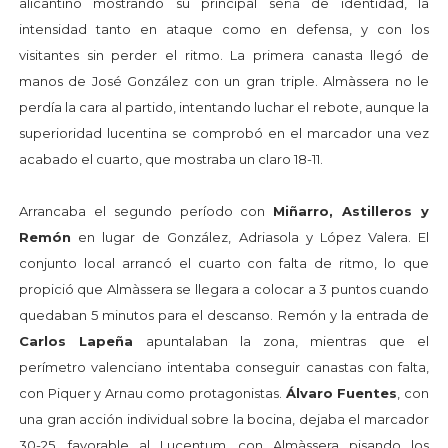
alicantino mostrando su principal seña de identidad, la
intensidad tanto en ataque como en defensa, y con los
visitantes sin perder el ritmo. La primera canasta llegó de
manos de José González con un gran triple. Almàssera no le
perdía la cara al partido, intentando luchar el rebote, aunque la
superioridad lucentina se comprobó en el marcador una vez
acabado el cuarto, que mostraba un claro 18-11.
Arrancaba el segundo período con
Miñarro, Astilleros y
Remón
en lugar de González, Adriasola y López Valera. El
conjunto local arrancó el cuarto con falta de ritmo, lo que
propició que Almàssera se llegara a colocar a 3 puntos cuando
quedaban 5 minutos para el descanso. Remón y la entrada de
Carlos Lapeña
apuntalaban la zona, mientras que el
perímetro valenciano intentaba conseguir canastas con falta,
con Piquer y Arnau como protagonistas.
Álvaro Fuentes
, con
una gran acción individual sobre la bocina, dejaba el marcador
30-25, favorable al Lucentum, con Almàssera pisando los