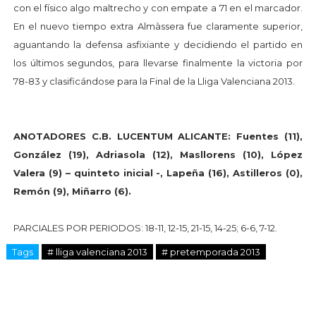
con el físico algo maltrecho y con empate a 71 en el marcador.
En el nuevo tiempo extra Almàssera fue claramente superior,
aguantando la defensa asfixiante y decidiendo el partido en
los últimos segundos, para llevarse finalmente la victoria por
78-83 y clasificándose para la Final de la Lliga Valenciana 2013.
ANOTADORES C.B. LUCENTUM ALICANTE: Fuentes (11),
González (19), Adriasola (12), Masllorens (10), López
Valera (9) – quinteto inicial -, Lapeña (16), Astilleros (0),
Remón (9), Miñarro (6).
PARCIALES POR PERIODOS: 18-11, 12-15, 21-15, 14-25; 6-6, 7-12.
Tags
# lliga valenciana 2013
# pretemporada 2013