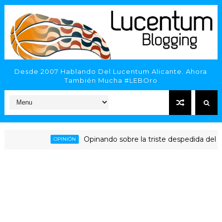
Desde 2007 Hablando Del Lucentum Alicante. Ahora
También Mucha #LEBOro
Opinando sobre la triste despedida del HLA Al
OPINIÓN