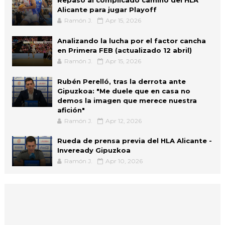
Alicante para jugar Playoff
Ramón J.
Apr 15, 2026
Analizando la lucha por el factor cancha
en Primera FEB (actualizado 12 abril)
Ramón J.
Apr 15, 2026
Rubén Perelló, tras la derrota ante
Gipuzkoa: "Me duele que en casa no
demos la imagen que merece nuestra
afición"
Ramón J.
Apr 12, 2026
Rueda de prensa previa del HLA Alicante -
Inveready Gipuzkoa
Ramón J.
Apr 10, 2026