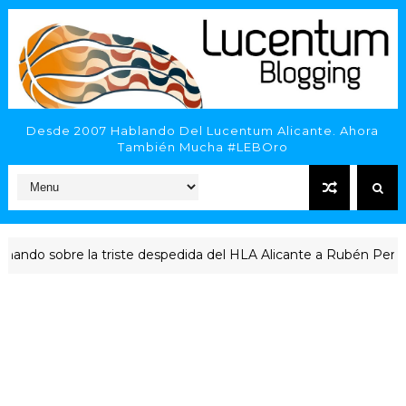
Desde 2007 Hablando Del Lucentum Alicante. Ahora
También Mucha #LEBOro
 del HLA Alicante a Rubén Perelló
Repa
ACTUALIDAD LUCENTUM