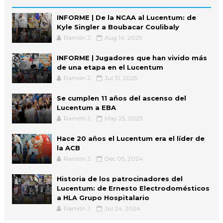
INFORME | De la NCAA al Lucentum: de
Kyle Singler a Boubacar Coulibaly
Ramón J.
Aug 14, 2025
INFORME | Jugadores que han vivido más
de una etapa en el Lucentum
Ramón J.
Jul 31, 2025
Se cumplen 11 años del ascenso del
Lucentum a EBA
Ramón J.
May 25, 2025
Hace 20 años el Lucentum era el líder de
la ACB
Ramón J.
Dec 05, 2024
Historia de los patrocinadores del
Lucentum: de Ernesto Electrodomésticos
a HLA Grupo Hospitalario
Ramón J.
Jul 24, 2024