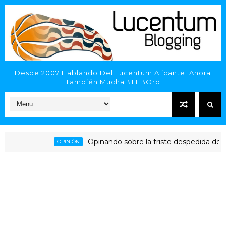
Desde 2007 Hablando Del Lucentum Alicante. Ahora
También Mucha #LEBOro
Opinando sobre la triste despedida del HLA A
OPINIÓN
icante - Inveready Gipuzkoa