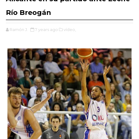
Río Breogán
Ramón J.
7 years ago
vídeo,