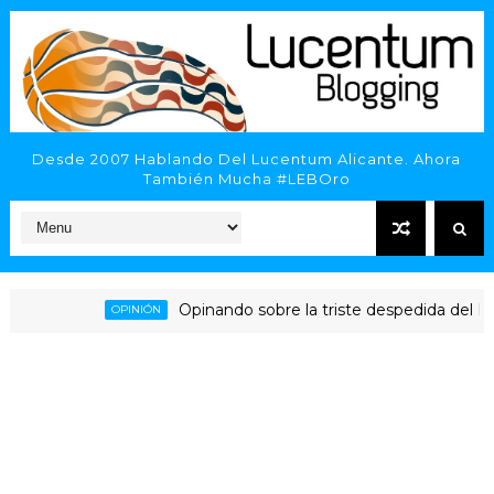
Desde 2007 Hablando Del Lucentum Alicante. Ahora
También Mucha #LEBOro
Opinando sobre la triste despedida del HLA Ali
OPINIÓN
ante - Inveready Gipuzkoa