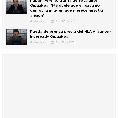
Rubén Perelló, tras la derrota ante
Gipuzkoa: "Me duele que en casa no
demos la imagen que merece nuestra
afición"
Ramón J.
Apr 12, 2026
Rueda de prensa previa del HLA Alicante -
Inveready Gipuzkoa
Ramón J.
Apr 10, 2026