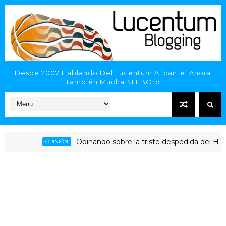
Desde 2007 Hablando Del Lucentum Alicante. Ahora
También Mucha #LEBOro
Opinando sobre la triste despedida del HLA Alica
OPINIÓN