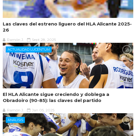
Las claves del estreno liguero del HLA Alicante 2025-
26
Ramón J.
Sept 28, 2025
ACTUALIDAD LUCENTUM
El HLA Alicante sigue creciendo y doblega a
Obradoiro (90-85): las claves del partido
Ramón J.
Jan 05, 2025
ANÁLISIS