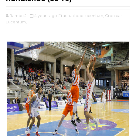
Ramón J.
4 years ago
actualidad lucentum,
Cronicas
Lucentum,