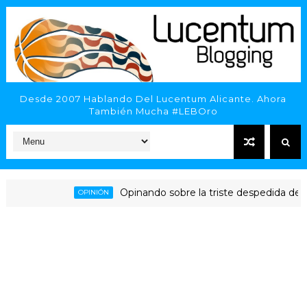
Desde 2007 Hablando Del Lucentum Alicante. Ahora
También Mucha #LEBOro
Opinando sobre la triste despedida del HLA 
OPINIÓN