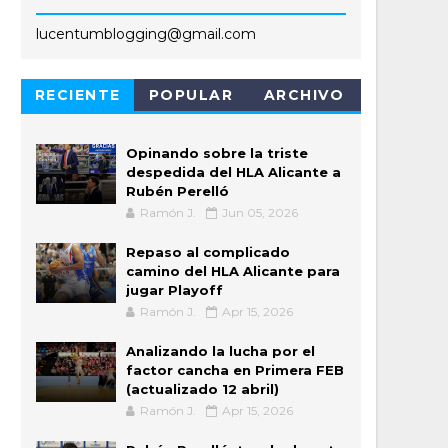
lucentumblogging@gmail.com
RECIENTE
POPULAR
ARCHIVO
Opinando sobre la triste
despedida del HLA Alicante a
Rubén Perelló
Ramón J.
Jun 05, 2026
Repaso al complicado
camino del HLA Alicante para
jugar Playoff
Ramón J.
Apr 15, 2026
Analizando la lucha por el
factor cancha en Primera FEB
(actualizado 12 abril)
Ramón J.
Apr 15, 2026