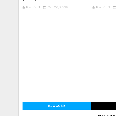
Ramón J.
Oct 06, 2009
Ramón J.
BLOGGER