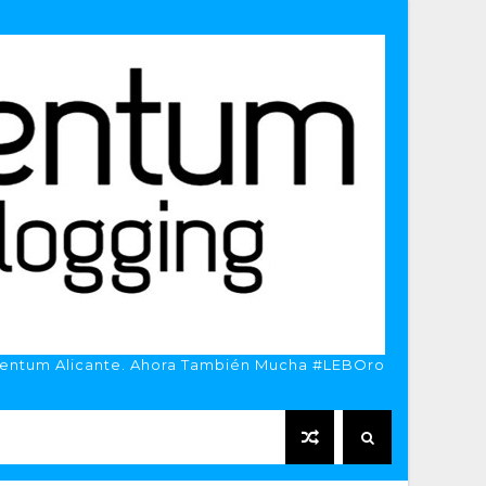
entum Alicante. Ahora También Mucha #LEBOro