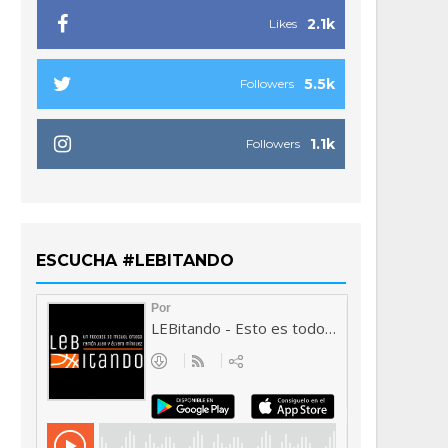
2.1k
Likes
5.5k
Followers
1.1k
Followers
ESCUCHA #LEBITANDO