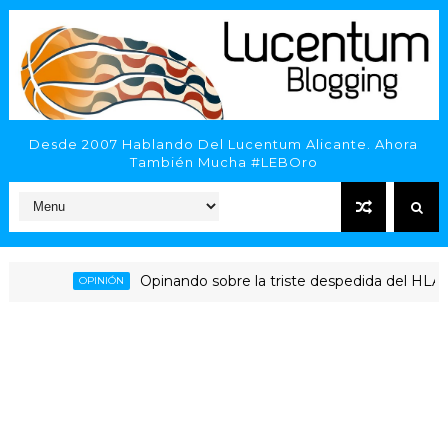
Desde 2007 Hablando Del Lucentum Alicante. Ahora
También Mucha #LEBOro
Opinando sobre la triste despedida del HLA Alican
OPINIÓN