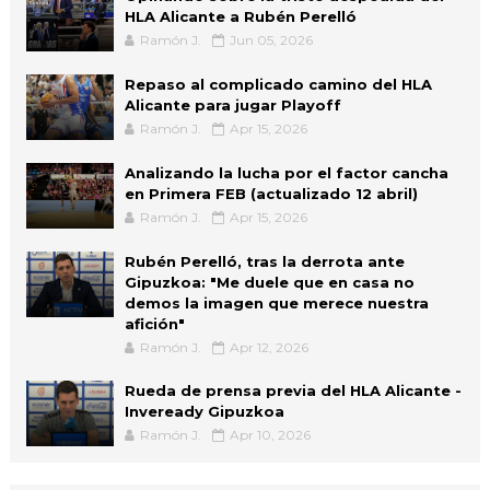
HLA Alicante a Rubén Perelló
Ramón J.
Jun 05, 2026
Repaso al complicado camino del HLA
Alicante para jugar Playoff
Ramón J.
Apr 15, 2026
Analizando la lucha por el factor cancha
en Primera FEB (actualizado 12 abril)
Ramón J.
Apr 15, 2026
Rubén Perelló, tras la derrota ante
Gipuzkoa: "Me duele que en casa no
demos la imagen que merece nuestra
afición"
Ramón J.
Apr 12, 2026
Rueda de prensa previa del HLA Alicante -
Inveready Gipuzkoa
Ramón J.
Apr 10, 2026