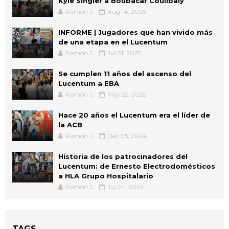
Kyle Singler a Boubacar Coulibaly
Ramón J.
Aug 14, 2025
INFORME | Jugadores que han vivido más
de una etapa en el Lucentum
Ramón J.
Jul 31, 2025
Se cumplen 11 años del ascenso del
Lucentum a EBA
Ramón J.
May 25, 2025
Hace 20 años el Lucentum era el líder de
la ACB
Ramón J.
Dec 05, 2024
Historia de los patrocinadores del
Lucentum: de Ernesto Electrodomésticos
a HLA Grupo Hospitalario
Ramón J.
Jul 24, 2024
TAGS