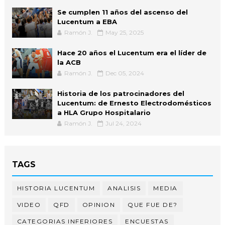
Se cumplen 11 años del ascenso del
Lucentum a EBA
Ramón J.
May 25, 2025
Hace 20 años el Lucentum era el líder de
la ACB
Ramón J.
Dec 05, 2024
Historia de los patrocinadores del
Lucentum: de Ernesto Electrodomésticos
a HLA Grupo Hospitalario
Ramón J.
Jul 24, 2024
TAGS
HISTORIA LUCENTUM
ANALISIS
MEDIA
VIDEO
QFD
OPINION
QUE FUE DE?
CATEGORIAS INFERIORES
ENCUESTAS