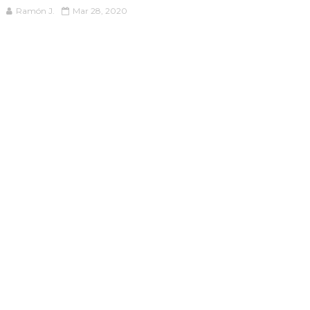
Ramón J.
Mar 28, 2020