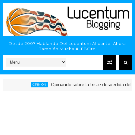
Desde 2007 Hablando Del Lucentum Alicante. Ahora
También Mucha #LEBOro
Opinando sobre la triste despedida del HLA Al
OPINIÓN
cante - Inveready Gipuzkoa