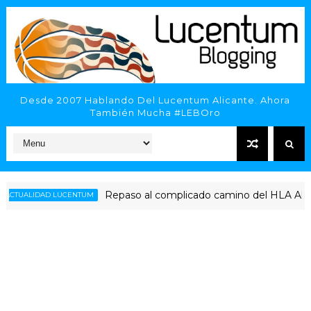
Desde 2007 Hablando Del Lucentum Alicante. Ahora
También Mucha #LEBOro
Repaso al complicado camino del HLA Alicante p
ALIDAD LUCENTUM