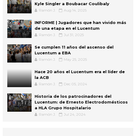
Kyle Singler a Boubacar Coulibaly
Ramón J.
Aug 14, 2025
INFORME | Jugadores que han vivido más
de una etapa en el Lucentum
Ramón J.
Jul 31, 2025
Se cumplen 11 años del ascenso del
Lucentum a EBA
Ramón J.
May 25, 2025
Hace 20 años el Lucentum era el líder de
la ACB
Ramón J.
Dec 05, 2024
Historia de los patrocinadores del
Lucentum: de Ernesto Electrodomésticos
a HLA Grupo Hospitalario
Ramón J.
Jul 24, 2024