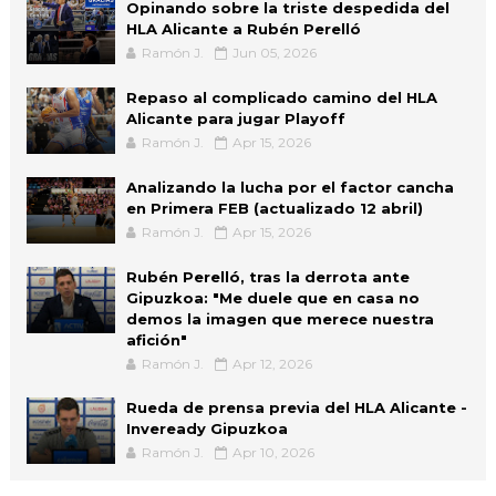
Opinando sobre la triste despedida del
HLA Alicante a Rubén Perelló
Ramón J.
Jun 05, 2026
Repaso al complicado camino del HLA
Alicante para jugar Playoff
Ramón J.
Apr 15, 2026
Analizando la lucha por el factor cancha
en Primera FEB (actualizado 12 abril)
Ramón J.
Apr 15, 2026
Rubén Perelló, tras la derrota ante
Gipuzkoa: "Me duele que en casa no
demos la imagen que merece nuestra
afición"
Ramón J.
Apr 12, 2026
Rueda de prensa previa del HLA Alicante -
Inveready Gipuzkoa
Ramón J.
Apr 10, 2026