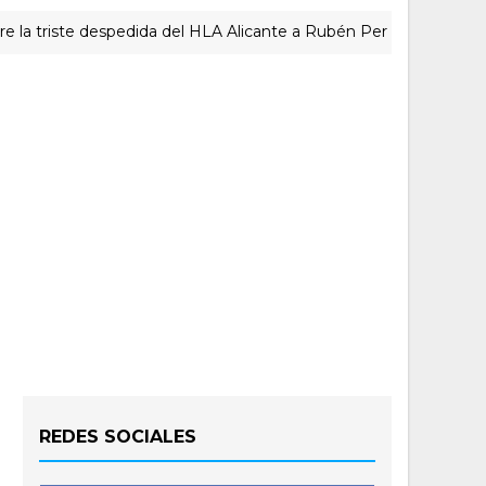
ste despedida del HLA Alicante a Rubén Perelló
ACTUAL
REDES SOCIALES