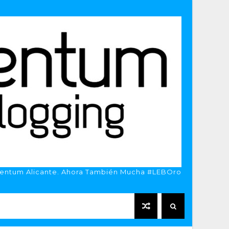
entum Alicante. Ahora También Mucha #LEBOro