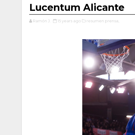
Lucentum Alicante
Ramón J.
15 years ago
resumen prensa,