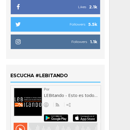
2.1k
Likes
5.5k
Followers
1.1k
Followers
ESCUCHA #LEBITANDO