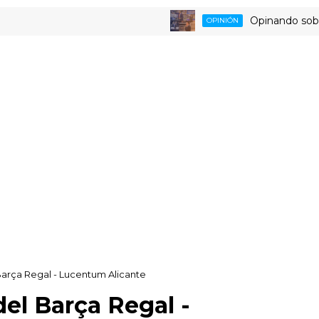
Opinando sobre la tri
OPINIÓN
arça Regal - Lucentum Alicante
el Barça Regal -