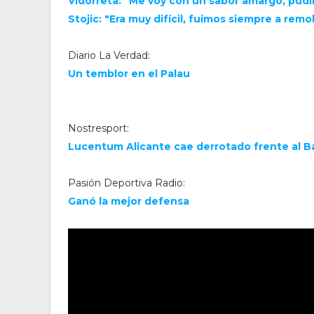
Vidorreta: "Me voy con un sabor amargo, pud
Stojic: "Era muy difícil, fuimos siempre a rem
Diario La Verdad:
Un temblor en el Palau
Nostresport:
Lucentum Alicante cae derrotado frente al B
Pasión Deportiva Radio:
Ganó la mejor defensa