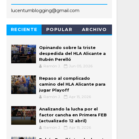
lucentumblogging@gmail.com
RECIENTE
POPULAR
ARCHIVO
Opinando sobre la triste
despedida del HLA Alicante a
Rubén Perelló
Ramón J.
Jun 05, 2026
Repaso al complicado
camino del HLA Alicante para
jugar Playoff
Ramón J.
Apr 15, 2026
Analizando la lucha por el
factor cancha en Primera FEB
(actualizado 12 abril)
Ramón J.
Apr 15, 2026