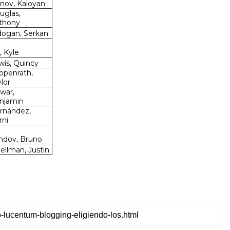
anov, Kaloyan
uglas,
thony
dogan, Serkan
l, Kyle
wis, Quincy
ppenrath,
lor
war,
njamin
rnández,
rni
ndov, Bruno
ellman, Justin