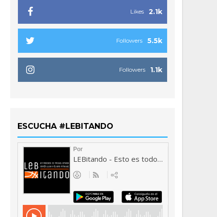
2.1k
Likes
5.5k
Followers
1.1k
Followers
ESCUCHA #LEBITANDO