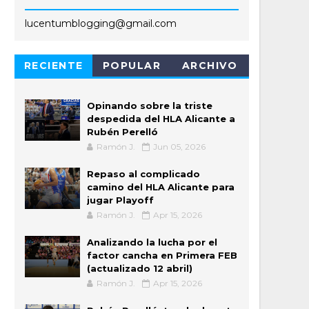
lucentumblogging@gmail.com
RECIENTE
POPULAR
ARCHIVO
Opinando sobre la triste
despedida del HLA Alicante a
Rubén Perelló
Ramón J.
Jun 05, 2026
Repaso al complicado
camino del HLA Alicante para
jugar Playoff
Ramón J.
Apr 15, 2026
Analizando la lucha por el
factor cancha en Primera FEB
(actualizado 12 abril)
Ramón J.
Apr 15, 2026