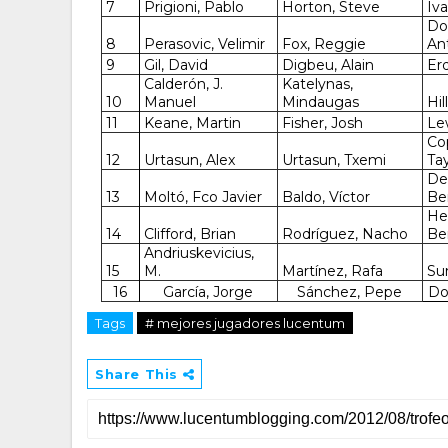
7
Prigioni, Pablo
Horton, Steve
Iv
Do
8
Perasovic, Velimir
Fox, Reggie
An
9
Gil, David
Digbeu, Alain
Er
Calderón, J.
Katelynas,
10
Manuel
Mindaugas
Hil
11
Keane, Martin
Fisher, Josh
Le
Co
12
Urtasun, Alex
Urtasun, Txemi
Tay
De
13
Moltó, Fco Javier
Baldo, Víctor
Be
He
14
Clifford, Brian
Rodríguez, Nacho
Be
Andriuskevicius,
15
M.
Martínez, Rafa
Su
16
García, Jorge
Sánchez, Pepe
Do
Tags
# mejores jugadores lucentum
Share This