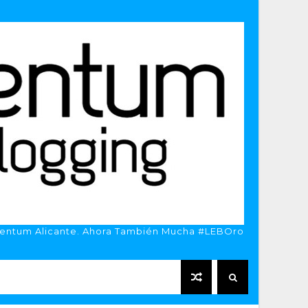
entum Alicante. Ahora También Mucha #LEBOro