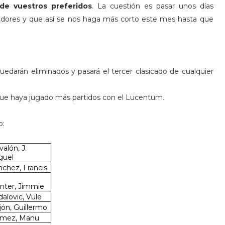
de vuestros preferidos
. La cuestión es pasar unos días
adores y que así se nos haga más corto este mes hasta que
edarán eliminados y pasará el tercer clasicado de cualquier
l que haya jugado más partidos con el Lucentum.
o:
alón, J.
guel
nchez, Francis
nter, Jimmie
dalovic, Vule
jón, Guillermo
mez, Manu