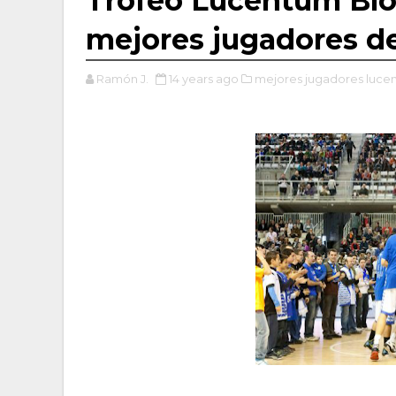
Trofeo Lucentum Blog
mejores jugadores de
Ramón J.
14 years ago
mejores jugadores luce