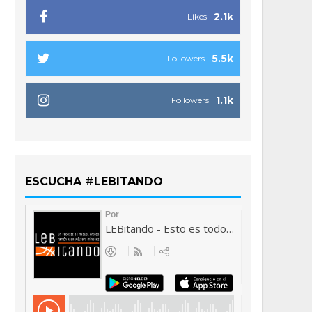
2.1k
Likes
5.5k
Followers
1.1k
Followers
ESCUCHA #LEBITANDO