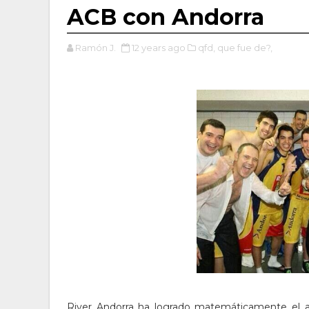
ACB con Andorra
Ramón J.
12 years ago
qfd,
que fue de?,
River Andorra ha logrado matemáticamente el 