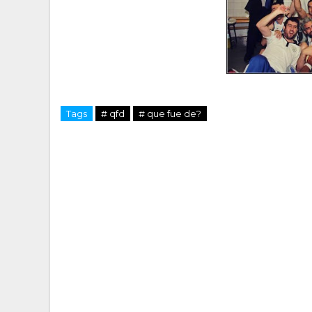
Tags
# qfd
# que fue de?