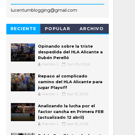
lucentumblogging@gmail.com
RECIENTE
POPULAR
ARCHIVO
Opinando sobre la triste
despedida del HLA Alicante a
Rubén Perelló
Ramón J.
Jun 05, 2026
Repaso al complicado
camino del HLA Alicante para
jugar Playoff
Ramón J.
Apr 15, 2026
Analizando la lucha por el
factor cancha en Primera FEB
(actualizado 12 abril)
Ramón J.
Apr 15, 2026