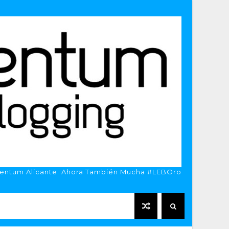
entum Alicante. Ahora También Mucha #LEBOro