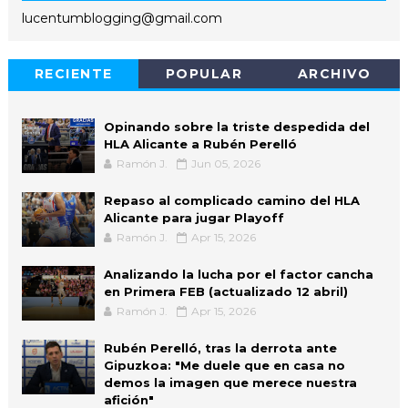
lucentumblogging@gmail.com
RECIENTE
POPULAR
ARCHIVO
Opinando sobre la triste despedida del
HLA Alicante a Rubén Perelló
Ramón J.
Jun 05, 2026
Repaso al complicado camino del HLA
Alicante para jugar Playoff
Ramón J.
Apr 15, 2026
Analizando la lucha por el factor cancha
en Primera FEB (actualizado 12 abril)
Ramón J.
Apr 15, 2026
Rubén Perelló, tras la derrota ante
Gipuzkoa: "Me duele que en casa no
demos la imagen que merece nuestra
afición"