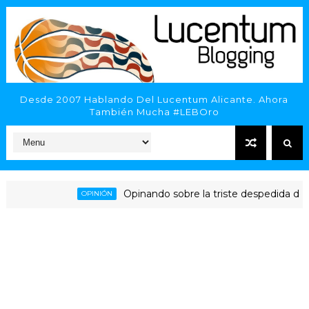
Desde 2007 Hablando Del Lucentum Alicante. Ahora
También Mucha #LEBOro
Opinando sobre la triste despedida del HLA Al
OPINIÓN