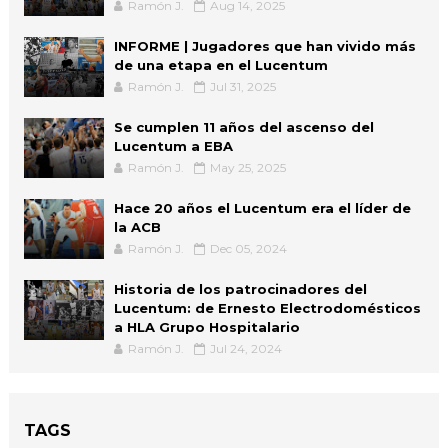
Ramón J.
Aug 14, 2025
INFORME | Jugadores que han vivido más
de una etapa en el Lucentum
Ramón J.
Jul 31, 2025
Se cumplen 11 años del ascenso del
Lucentum a EBA
Ramón J.
May 25, 2025
Hace 20 años el Lucentum era el líder de
la ACB
Ramón J.
Dec 05, 2024
Historia de los patrocinadores del
Lucentum: de Ernesto Electrodomésticos
a HLA Grupo Hospitalario
Ramón J.
Jul 24, 2024
TAGS