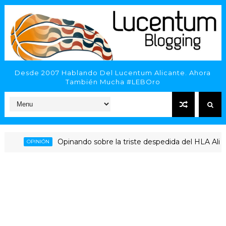
Desde 2007 Hablando Del Lucentum Alicante. Ahora
También Mucha #LEBOro
Opinando sobre la triste despedida del HLA Alicante 
OPINIÓN