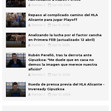
Ramón J.
Jun 05, 2026
Repaso al complicado camino del HLA
Alicante para jugar Playoff
Ramón J.
Apr 15, 2026
Analizando la lucha por el factor cancha
en Primera FEB (actualizado 12 abril)
Ramón J.
Apr 15, 2026
Rubén Perelló, tras la derrota ante
Gipuzkoa: "Me duele que en casa no
demos la imagen que merece nuestra
afición"
Ramón J.
Apr 12, 2026
Rueda de prensa previa del HLA Alicante -
Inveready Gipuzkoa
Ramón J.
Apr 10, 2026