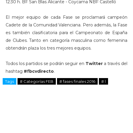
12:30 h. BF San Blas Alicante - Coycama NBF Castelló
El mejor equipo de cada Fase se proclamará campeón
Cadete de la Comunidad Valenciana. Pero además, la Fase
es también clasificatoria para el Campeonato de España
de Clubes. Tanto en categoría masculina como femenina
obtendrán plaza los tres mejores equipos.
Todos los partidos se podrán seguir en
Twitter
a través del
hashtag
#fbcvdirecto
.
Tags
# Categorías FEB
# fases finales 2016
# l