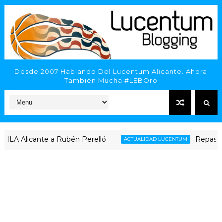
Desde 2007 Hablando Del Lucentum Alicante. Ahora
También Mucha #LEBOro
icante a Rubén Perelló
Repaso al compl
ACTUALIDAD LUCENTUM