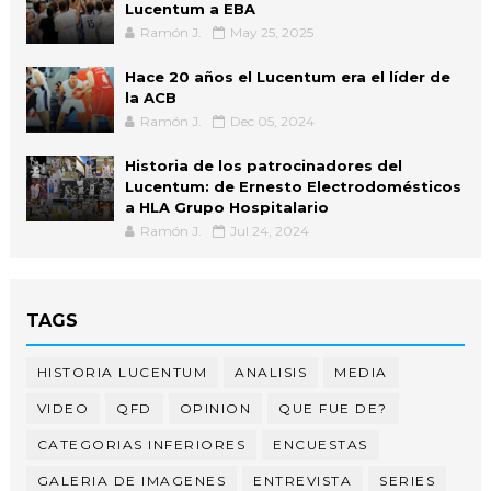
Lucentum a EBA
Ramón J.
May 25, 2025
Hace 20 años el Lucentum era el líder de
la ACB
Ramón J.
Dec 05, 2024
Historia de los patrocinadores del
Lucentum: de Ernesto Electrodomésticos
a HLA Grupo Hospitalario
Ramón J.
Jul 24, 2024
TAGS
HISTORIA LUCENTUM
ANALISIS
MEDIA
VIDEO
QFD
OPINION
QUE FUE DE?
CATEGORIAS INFERIORES
ENCUESTAS
GALERIA DE IMAGENES
ENTREVISTA
SERIES