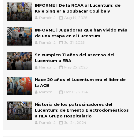
INFORME | De la NCAA al Lucentum: de
Kyle Singler a Boubacar Coulibaly
Ramón J.
Aug 14, 2025
INFORME | Jugadores que han vivido más
de una etapa en el Lucentum
Ramón J.
Jul 31, 2025
Se cumplen 11 años del ascenso del
Lucentum a EBA
Ramón J.
May 25, 2025
Hace 20 años el Lucentum era el líder de
la ACB
Ramón J.
Dec 05, 2024
Historia de los patrocinadores del
Lucentum: de Ernesto Electrodomésticos
a HLA Grupo Hospitalario
Ramón J.
Jul 24, 2024