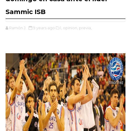
Sammic ISB
Ramón J.
9 years ago
l,
opinion,
previa,