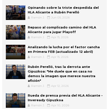
Opinando sobre la triste despedida del
HLA Alicante a Rubén Perelló
Ramón J.
Jun 05, 2026
Repaso al complicado camino del HLA
Alicante para jugar Playoff
Ramón J.
Apr 15, 2026
Analizando la lucha por el factor cancha
en Primera FEB (actualizado 12 abril)
Ramón J.
Apr 15, 2026
Rubén Perelló, tras la derrota ante
Gipuzkoa: "Me duele que en casa no
demos la imagen que merece nuestra
afición"
Ramón J.
Apr 12, 2026
Rueda de prensa previa del HLA Alicante -
Inveready Gipuzkoa
Ramón J.
Apr 10, 2026