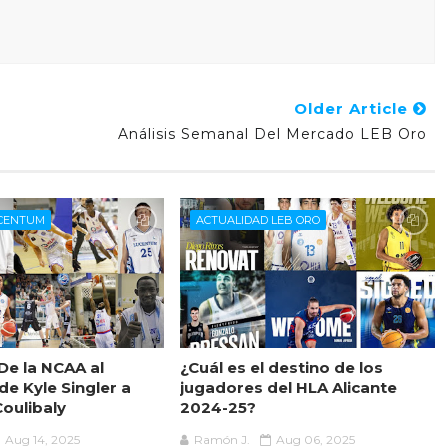
Older Article
Análisis Semanal Del Mercado LEB Oro
UCENTUM
ACTUALIDAD LEB ORO
De la NCAA al
¿Cuál es el destino de los
e Kyle Singler a
jugadores del HLA Alicante
oulibaly
2024-25?
Aug 14, 2025
Ramón J.
Aug 06, 2025