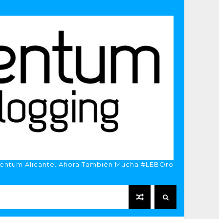
entum Alicante. Ahora También Mucha #LEBOro