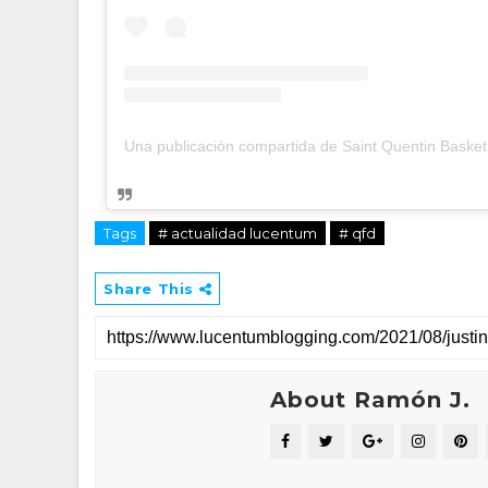
Tags
# actualidad lucentum
# qfd
Share This
About Ramón J.