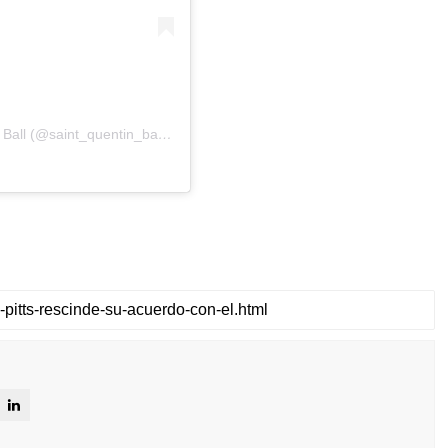
Una publicación compartida de Saint Quentin Basket Ball (@saint_quentin_basket_ball)