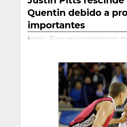
Justin Pitts rescinde
Quentin debido a pro
importantes
Ramón J.
5 years ago
actualidad lucentum,
qfd,