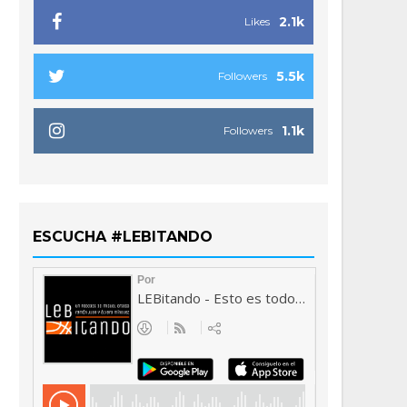
2.1k
Likes
5.5k
Followers
1.1k
Followers
ESCUCHA #LEBITANDO