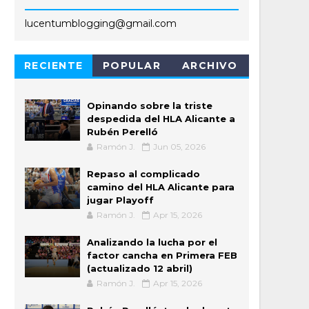
lucentumblogging@gmail.com
RECIENTE
POPULAR
ARCHIVO
Opinando sobre la triste
despedida del HLA Alicante a
Rubén Perelló
Ramón J.
Jun 05, 2026
Repaso al complicado
camino del HLA Alicante para
jugar Playoff
Ramón J.
Apr 15, 2026
Analizando la lucha por el
factor cancha en Primera FEB
(actualizado 12 abril)
Ramón J.
Apr 15, 2026