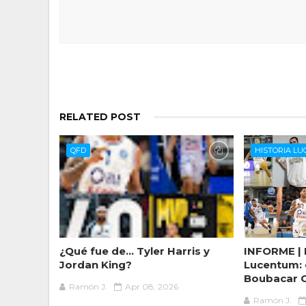
RELATED POST
QFD
HISTORIA L
¿Qué fue de... Tyler Harris y
INFORME | 
Jordan King?
Lucentum: d
Boubacar C
Ramón J.
Apr 08, 2026
Ramón J.