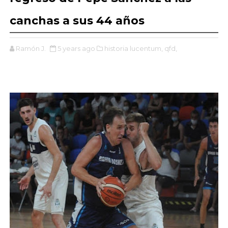
canchas a sus 44 años
Ramón J.
5 years ago
historia lucentum,
qfd,