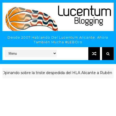
Desde 2007 Hablando Del Lucentum Alicante. Ahora
También Mucha #LEBOro
ando sobre la triste despedida del HLA Alicante a Rubén Perelló