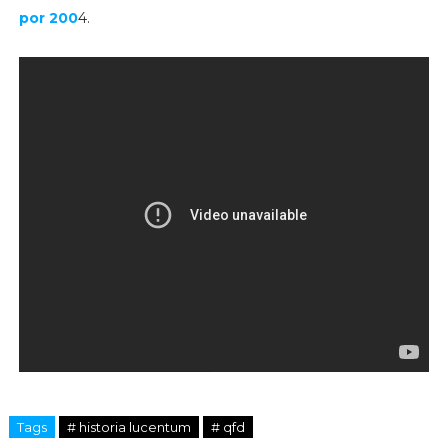
por 200
4.
Tags
# historia lucentum
# qfd