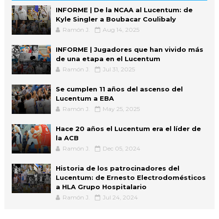
INFORME | De la NCAA al Lucentum: de
Kyle Singler a Boubacar Coulibaly
Ramón J.
Aug 14, 2025
INFORME | Jugadores que han vivido más
de una etapa en el Lucentum
Ramón J.
Jul 31, 2025
Se cumplen 11 años del ascenso del
Lucentum a EBA
Ramón J.
May 25, 2025
Hace 20 años el Lucentum era el líder de
la ACB
Ramón J.
Dec 05, 2024
Historia de los patrocinadores del
Lucentum: de Ernesto Electrodomésticos
a HLA Grupo Hospitalario
Ramón J.
Jul 24, 2024