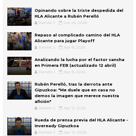
Opinando sobre la triste despedida del
HLA Alicante a Rubén Perelló
Ramón J.
Jun 05, 2026
Repaso al complicado camino del HLA
Alicante para jugar Playoff
Ramón J.
Apr 15, 2026
Analizando la lucha por el factor cancha
en Primera FEB (actualizado 12 abril)
Ramón J.
Apr 15, 2026
Rubén Perelló, tras la derrota ante
Gipuzkoa: "Me duele que en casa no
demos la imagen que merece nuestra
afición"
Ramón J.
Apr 12, 2026
Rueda de prensa previa del HLA Alicante -
Inveready Gipuzkoa
Ramón J.
Apr 10, 2026