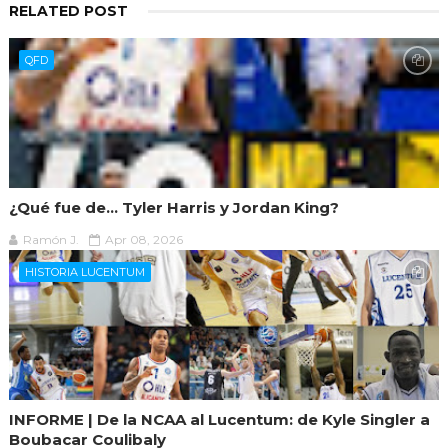
RELATED POST
QFD
¿Qué fue de... Tyler Harris y Jordan King?
Ramón J.
Apr 08, 2026
HISTORIA LUCENTUM
INFORME | De la NCAA al Lucentum: de Kyle Singler a
Boubacar Coulibaly