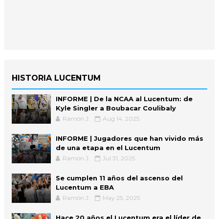
HISTORIA LUCENTUM
INFORME | De la NCAA al Lucentum: de
Kyle Singler a Boubacar Coulibaly
Ramón J.
Aug 14, 2025
INFORME | Jugadores que han vivido más
de una etapa en el Lucentum
Ramón J.
Jul 31, 2025
Se cumplen 11 años del ascenso del
Lucentum a EBA
Ramón J.
May 25, 2025
Hace 20 años el Lucentum era el líder de