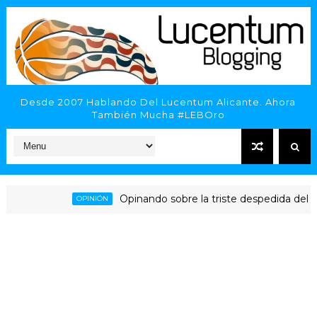
Desde 2007 Hablando Del Lucentum Alicante. Ahora
También Mucha #LEBOro
Opinando sobre la triste despedida del HLA Al
OPINIÓN
ante - Inveready Gipuzkoa