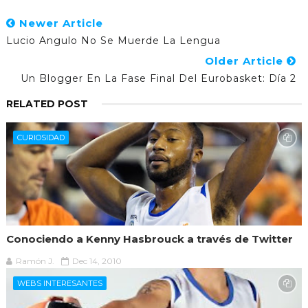
Newer Article
Lucio Angulo No Se Muerde La Lengua
Older Article
Un Blogger En La Fase Final Del Eurobasket: Día 2
RELATED POST
CURIOSIDAD
Conociendo a Kenny Hasbrouck a través de Twitter
Ramón J.
Dec 14, 2010
WEBS INTERESANTES