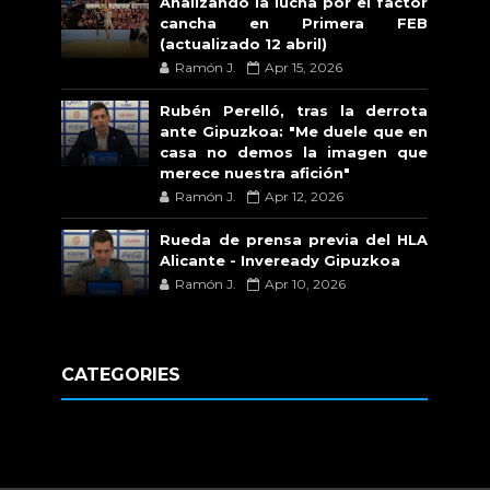
Analizando la lucha por el factor
cancha en Primera FEB
(actualizado 12 abril)
Ramón J.
Apr 15, 2026
Rubén Perelló, tras la derrota
ante Gipuzkoa: "Me duele que en
casa no demos la imagen que
merece nuestra afición"
Ramón J.
Apr 12, 2026
Rueda de prensa previa del HLA
Alicante - Inveready Gipuzkoa
Ramón J.
Apr 10, 2026
CATEGORIES