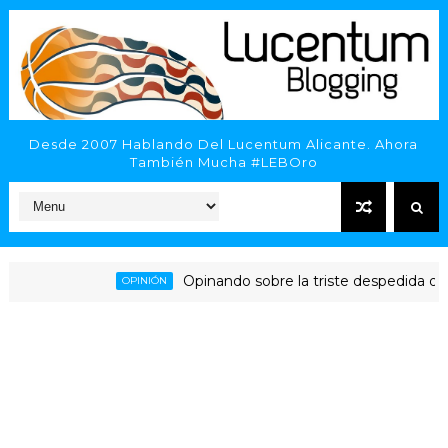
Desde 2007 Hablando Del Lucentum Alicante. Ahora
También Mucha #LEBOro
Opinando sobre la triste despedida del HLA
OPINIÓN