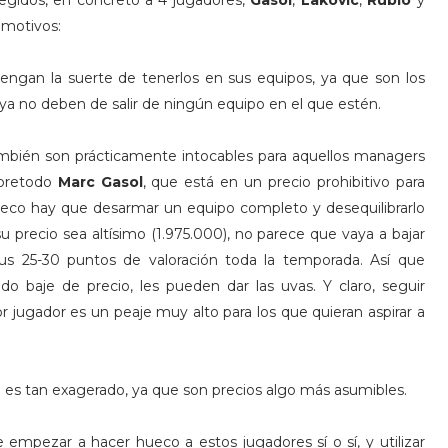
legidos, en concreto a 4 jugadores,
Gasol
,
Lakovic
,
Rubio
y
 motivos:
tengan la suerte de tenerlos en sus equipos, ya que son los
 ya no deben de salir de ningún equipo en el que estén.
mbién son prácticamente intocables para aquellos managers
obretodo
Marc Gasol
, que está en un precio prohibitivo para
hueco hay que desarmar un equipo completo y desequilibrarlo
 precio sea altísimo (1.975.000), no parece que vaya a bajar
 25-30 puntos de valoración toda la temporada. Así que
do baje de precio, les pueden dar las uvas. Y claro, seguir
or jugador es un peaje muy alto para los que quieran aspirar a
no es tan exagerado, ya que son precios algo más asumibles.
 empezar a hacer hueco a estos jugadores sí o sí, y utilizar