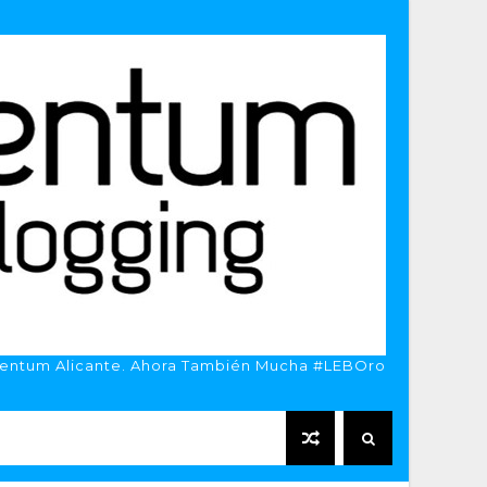
entum Alicante. Ahora También Mucha #LEBOro