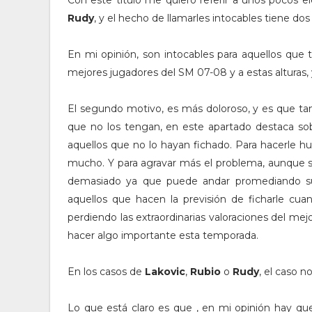
Con este título me quiero referir a unos pocos e
Rudy
, y el hecho de llamarles intocables tiene dos
En mi opinión, son intocables para aquellos que 
mejores jugadores del SM 07-08 y a estas alturas,
El segundo motivo, es más doloroso, y es que ta
que no los tengan, en este apartado destaca s
aquellos que no lo hayan fichado. Para hacerle 
mucho. Y para agravar más el problema, aunque su
demasiado ya que puede andar promediando sus
aquellos que hacen la previsión de ficharle cuan
perdiendo las extraordinarias valoraciones del mej
hacer algo importante esta temporada.
En los casos de
Lakovic
,
Rubio
o
Rudy
, el caso 
Lo que está claro es que , en mi opinión hay que