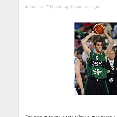
Ramón J.
19 years ago
supermanager,