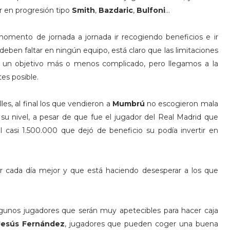
r en progresión tipo
Smith
,
Bazdaric
,
Bulfoni
…
momento de jornada a jornada ir recogiendo beneficios e ir
ben faltar en ningún equipo, está claro que las limitaciones
 un objetivo más o menos complicado, pero llegamos a la
tes posible.
es, al final los que vendieron a
Mumbrú
no escogieron mala
u nivel, a pesar de que fue el jugador del Real Madrid que
casi 1.500.000 que dejó de beneficio su podía invertir en
r cada día mejor y que está haciendo desesperar a los que
lgunos jugadores que serán muy apetecibles para hacer caja
Jesús Fernández
, jugadores que pueden coger una buena