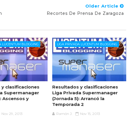
Older Article
n
Recortes De Prensa De Zaragoza
DA LUCENTUM BLOGGING
LIGA PRIVADA LUCENTUM BLOGGING
y clasificaciones
Resultados y clasificaciones
da Supermanager
Liga Privada Supermanager
): Ascensos y
(Jornada 5): Arrancó la
Temporada 2
Nov 29, 2013
Ramón J.
Nov 15, 2013