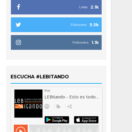
2.1k
Likes
5.5k
Followers
1.1k
Followers
ESCUCHA #LEBITANDO