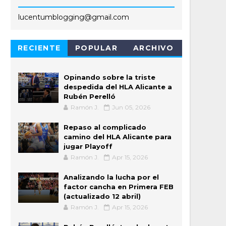
lucentumblogging@gmail.com
RECIENTE
POPULAR
ARCHIVO
Opinando sobre la triste
despedida del HLA Alicante a
Rubén Perelló
Ramón J.
Jun 05, 2026
Repaso al complicado
camino del HLA Alicante para
jugar Playoff
Ramón J.
Apr 15, 2026
Analizando la lucha por el
factor cancha en Primera FEB
(actualizado 12 abril)
Ramón J.
Apr 15, 2026