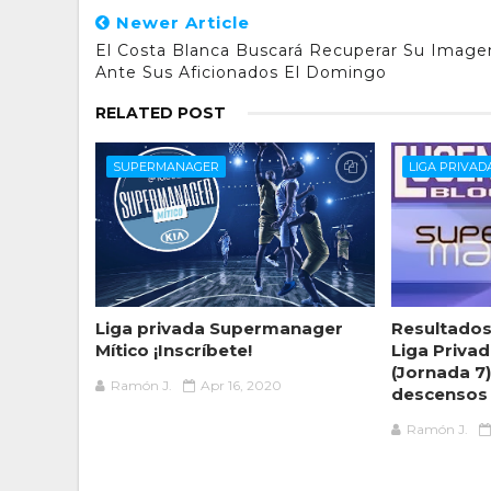
Newer Article
El Costa Blanca Buscará Recuperar Su Image
Ante Sus Aficionados El Domingo
RELATED POST
SUPERMANAGER
LIGA PRIVA
Liga privada Supermanager
Resultados 
Mítico ¡Inscríbete!
Liga Priva
(Jornada 7
Ramón J.
Apr 16, 2020
descensos
Ramón J.