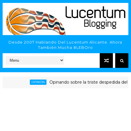
Desde 2007 Hablando Del Lucentum Alicante. Ahora
También Mucha #LEBOro
Opinando sobre la triste despedida del HLA A
OPINIÓN
icante - Inveready Gipuzkoa