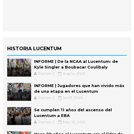
HISTORIA LUCENTUM
INFORME | De la NCAA al Lucentum: de
Kyle Singler a Boubacar Coulibaly
Ramón J.
Aug 14, 2025
INFORME | Jugadores que han vivido más
de una etapa en el Lucentum
Ramón J.
Jul 31, 2025
Se cumplen 11 años del ascenso del
Lucentum a EBA
Ramón J.
May 25, 2025
Hace 20 años el Lucentum era el líder de