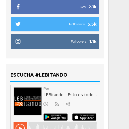
2.1k
Likes
5.5k
Followers
1.1k
Followers
ESCUCHA #LEBITANDO