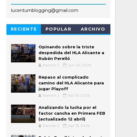
lucentumblogging@gmail.com
RECIENTE
POPULAR
ARCHIVO
Opinando sobre la triste
despedida del HLA Alicante a
Rubén Perelló
Ramón J.
Jun 05, 2026
Repaso al complicado
camino del HLA Alicante para
jugar Playoff
Ramón J.
Apr 15, 2026
Analizando la lucha por el
factor cancha en Primera FEB
(actualizado 12 abril)
Ramón J.
Apr 15, 2026