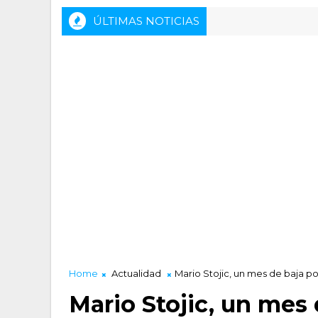
ÚLTIMAS NOTICIAS
Rueda de prensa previa del HLA Alicante - Inverea
DAD LUCENTUM
Home
Actualidad
Mario Stojic, un mes de baja po
Mario Stojic, un mes 