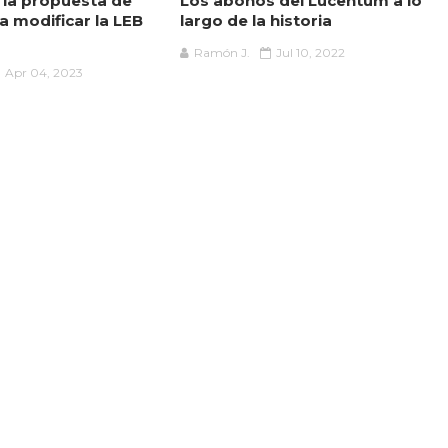
 la propuesta de
Los abonos del Lucentum a lo
a modificar la LEB
largo de la historia
Ramón J.
Jul 10, 2022
Apr 04, 2023