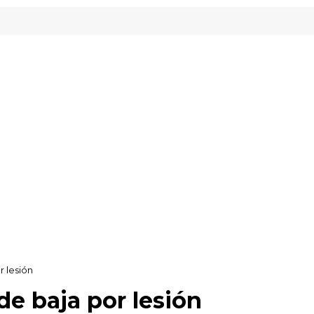
dy Gipuzkoa
r lesión
de baja por lesión