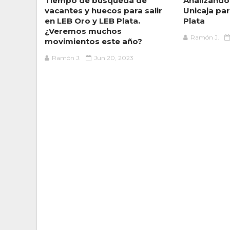
Tiempo de búsqueda de
Analizando
vacantes y huecos para salir
Unicaja par
en LEB Oro y LEB Plata.
Plata
¿Veremos muchos
Ramón J.
movimientos este año?
Ramón J.
Jun 20, 2023