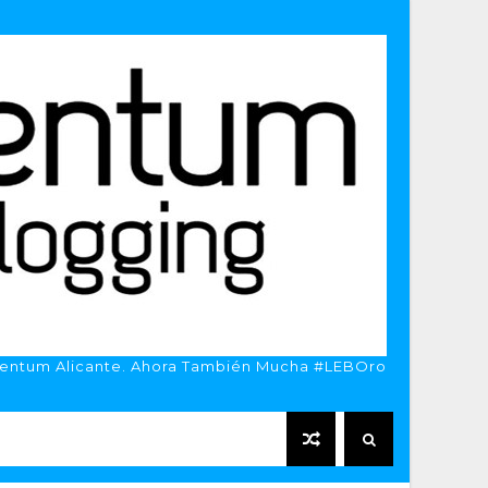
entum Alicante. Ahora También Mucha #LEBOro