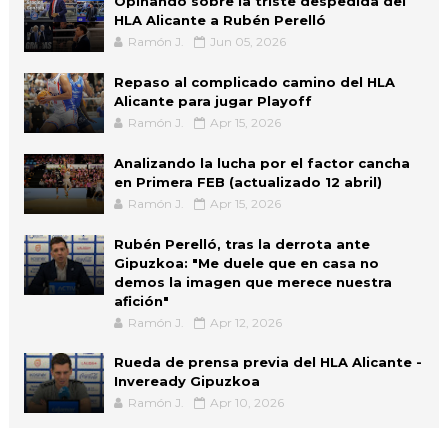
Opinando sobre la triste despedida del
HLA Alicante a Rubén Perelló
Ramón J.
Jun 05, 2026
Repaso al complicado camino del HLA
Alicante para jugar Playoff
Ramón J.
Apr 15, 2026
Analizando la lucha por el factor cancha
en Primera FEB (actualizado 12 abril)
Ramón J.
Apr 15, 2026
Rubén Perelló, tras la derrota ante
Gipuzkoa: "Me duele que en casa no
demos la imagen que merece nuestra
afición"
Ramón J.
Apr 12, 2026
Rueda de prensa previa del HLA Alicante -
Inveready Gipuzkoa
Ramón J.
Apr 10, 2026