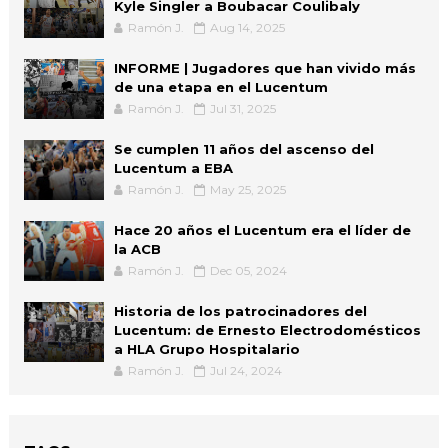
Kyle Singler a Boubacar Coulibaly
Ramón J.
Aug 14, 2025
INFORME | Jugadores que han vivido más
de una etapa en el Lucentum
Ramón J.
Jul 31, 2025
Se cumplen 11 años del ascenso del
Lucentum a EBA
Ramón J.
May 25, 2025
Hace 20 años el Lucentum era el líder de
la ACB
Ramón J.
Dec 05, 2024
Historia de los patrocinadores del
Lucentum: de Ernesto Electrodomésticos
a HLA Grupo Hospitalario
Ramón J.
Jul 24, 2024