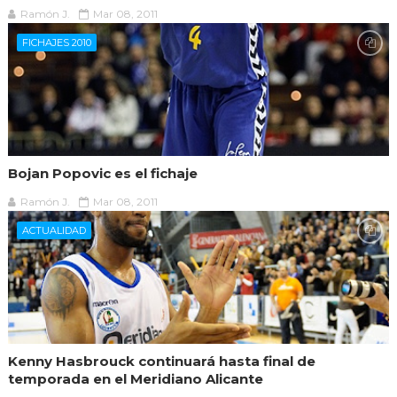
Ramón J.
Mar 08, 2011
FICHAJES 2010
Bojan Popovic es el fichaje
Ramón J.
Mar 08, 2011
ACTUALIDAD
Kenny Hasbrouck continuará hasta final de
temporada en el Meridiano Alicante