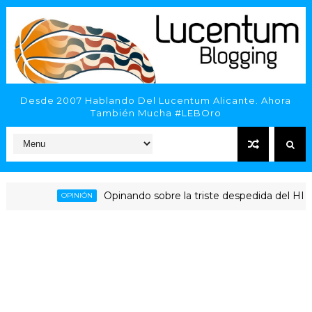
Desde 2007 Hablando Del Lucentum Alicante. Ahora
También Mucha #LEBOro
Opinando sobre la triste despedida del HLA Alica
OPINIÓN