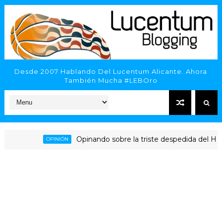
Desde 2007 Hablando Del Lucentum Alicante. Ahora
También Mucha #LEBOro
Opinando sobre la triste despedida del HLA Ali
OPINIÓN