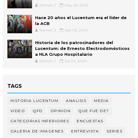
Ramón J.
May 25, 2025
Hace 20 años el Lucentum era el líder de
la ACB
Ramón J.
Dec 05, 2024
Historia de los patrocinadores del
Lucentum: de Ernesto Electrodomésticos
a HLA Grupo Hospitalario
Ramón J.
Jul 24, 2024
TAGS
HISTORIA LUCENTUM
ANALISIS
MEDIA
VIDEO
QFD
OPINION
QUE FUE DE?
CATEGORIAS INFERIORES
ENCUESTAS
GALERIA DE IMAGENES
ENTREVISTA
SERIES