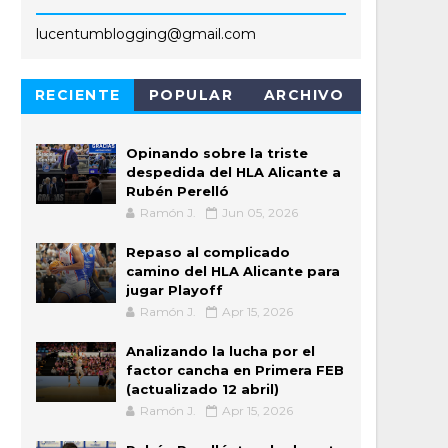
lucentumblogging@gmail.com
RECIENTE
POPULAR
ARCHIVO
Opinando sobre la triste
despedida del HLA Alicante a
Rubén Perelló
Ramón J.
Jun 05, 2026
Repaso al complicado
camino del HLA Alicante para
jugar Playoff
Ramón J.
Apr 15, 2026
Analizando la lucha por el
factor cancha en Primera FEB
(actualizado 12 abril)
Ramón J.
Apr 15, 2026