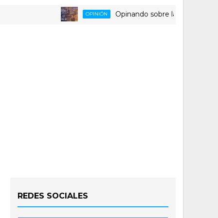
Opinando sobre la triste despedida d
OPINIÓN
REDES SOCIALES