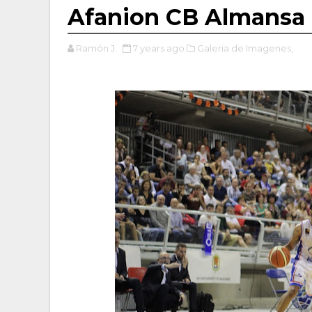
Afanion CB Almansa
Ramón J.
7 years ago
Galeria de Imagenes,