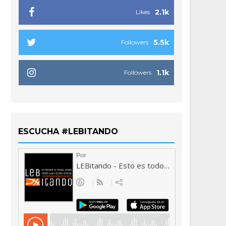
2.1k
Likes
5.5k
Followers
1.1k
Followers
ESCUCHA #LEBITANDO