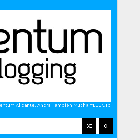
entum Alicante. Ahora También Mucha #LEBOro