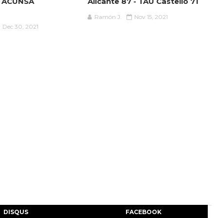
- ACUNSA
Alicante 87 - TAU Castelló 71
Ramón J.
Nov 15, 2021
Dec 30, 2021
DISQUS
FACEBOOK