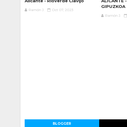
Alicante - Rioverde Clavijo
ALICANTE 
GIPUZKOA
Ramón J.
Oct 07, 2023
Ramón J.
BLOGGER