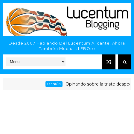
Desde 2007 Hablando Del Lucentum Alicante. Ahora
También Mucha #LEBOro
Opinando sobre la triste despedida d
OPINIÓN