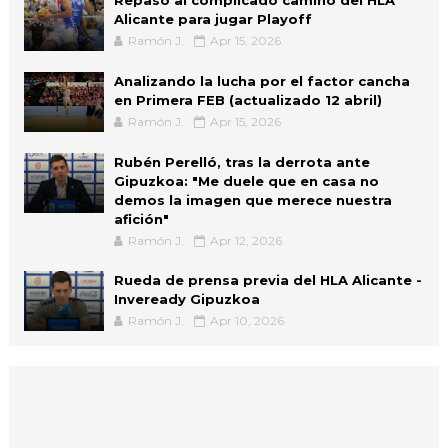
Alicante para jugar Playoff
Ramón J.
Apr 15, 2026
Analizando la lucha por el factor cancha
en Primera FEB (actualizado 12 abril)
Ramón J.
Apr 15, 2026
Rubén Perelló, tras la derrota ante
Gipuzkoa: "Me duele que en casa no
demos la imagen que merece nuestra
afición"
Ramón J.
Apr 12, 2026
Rueda de prensa previa del HLA Alicante -
Inveready Gipuzkoa
Ramón J.
Apr 10, 2026